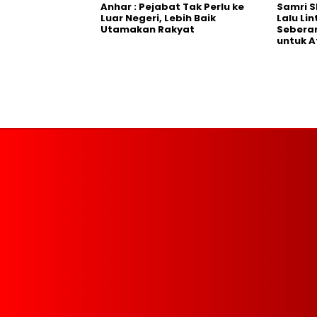
Anhar : Pejabat Tak Perlu ke
Samri 
Luar Negeri, Lebih Baik
Lalu Li
Utamakan Rakyat
Seberan
untuk A