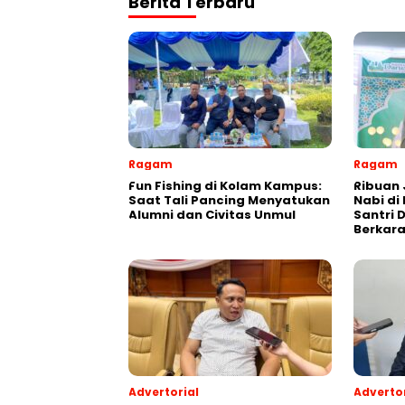
Berita Terbaru
Ragam
Ragam
Fun Fishing di Kolam Kampus:
Ribuan 
Saat Tali Pancing Menyatukan
Nabi di
Alumni dan Civitas Unmul
Santri 
Berkara
Advertorial
Advertor