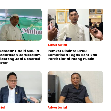
Advertorial
Jamaah Hadiri Maulid
Pemkot Diminta DPRD
 Madrasah Darussalam,
Samarinda Tegas Hentikan
Didorong Jadi Generasi
Parkir Liar di Ruang Publik
kter
ial
Advertorial