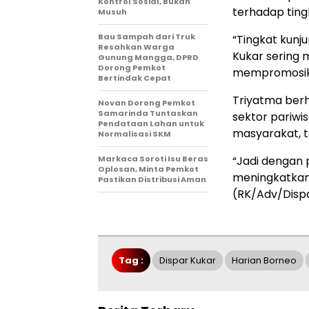
Kontrol Sosial, Bukan
terhadap ting
Musuh
Bau Sampah dari Truk
“Tingkat kunj
Resahkan Warga
Kukar sering m
Gunung Mangga, DPRD
Dorong Pemkot
mempromosikan
Bertindak Cepat
Triyatma berha
Novan Dorong Pemkot
Samarinda Tuntaskan
sektor pariwi
Pendataan Lahan untuk
masyarakat, 
Normalisasi SKM
Markaca Soroti Isu Beras
“Jadi dengan 
Oplosan, Minta Pemkot
meningkatkan
Pastikan Distribusi Aman
(RK/Adv/Disp
Tag :
Dispar Kukar
Harian Borneo