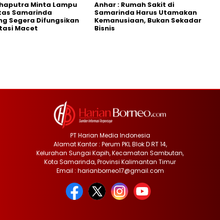
Shaputra Minta Lampu
Anhar : Rumah Sakit di
ntas Samarinda
Samarinda Harus Utamakan
g Segera Difungsikan
Kemanusiaan, Bukan Sekadar
tasi Macet
Bisnis
PT Harian Media Indonesia
Alamat Kantor : Perum PKL Blok D RT 14,
Kelurahan Sungai Kapih, Kecamatan Sambutan,
Kota Samarinda, Provinsi Kalimantan Timur
Email : harianborneo17@gmail.com