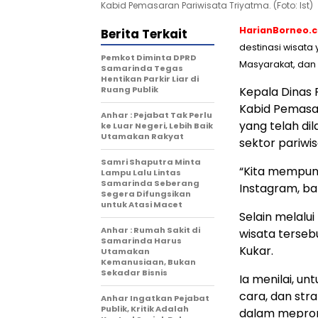
Kabid Pemasaran Pariwisata Triyatma. (Foto: Ist)
HarianBorneo.
Berita Terkait
destinasi wisata
Pemkot Diminta DPRD
Masyarakat, dan 
Samarinda Tegas
Hentikan Parkir Liar di
Ruang Publik
Kepala Dinas 
Kabid Pemasa
Anhar : Pejabat Tak Perlu
yang telah d
ke Luar Negeri, Lebih Baik
Utamakan Rakyat
sektor pariwis
Samri Shaputra Minta
“Kita mempuny
Lampu Lalu Lintas
Samarinda Seberang
Instagram, ba
Segera Difungsikan
untuk Atasi Macet
Selain melalui
Anhar : Rumah Sakit di
wisata terseb
Samarinda Harus
Kukar.
Utamakan
Kemanusiaan, Bukan
Sekadar Bisnis
Ia menilai, u
cara, dan stra
Anhar Ingatkan Pejabat
Publik, Kritik Adalah
dalam mepromo