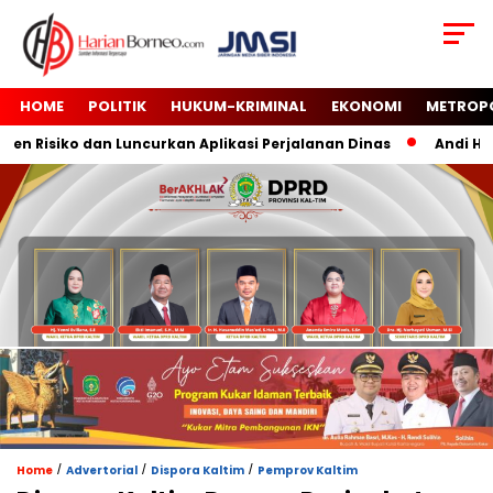
HOME
POLITIK
HUKUM-KRIMINAL
EKONOMI
METROP
 Risiko dan Luncurkan Aplikasi Perjalanan Dinas
Andi Haru
/
/
/
Home
Advertorial
Dispora Kaltim
Pemprov Kaltim