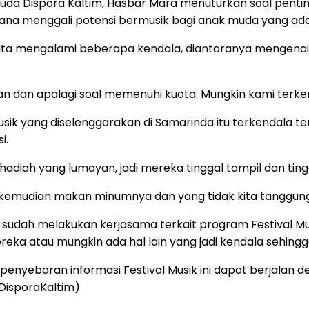
uda Dispora Kaltim, Hasbar Mara menuturkan soal penti
imana menggali potensi bermusik bagi anak muda yang ad
yata mengalami beberapa kendala, diantaranya mengena
ngan dan apalagi soal memenuhi kuota. Mungkin kami terk
ik yang diselenggarakan di Samarinda itu terkendala ter
i.
diah yang lumayan, jadi mereka tinggal tampil dan tinggal
 kemudian makan minumnya dan yang tidak kita tanggu
ya sudah melakukan kerjasama terkait program Festival M
a atau mungkin ada hal lain yang jadi kendala sehingga
yebaran informasi Festival Musik ini dapat berjalan de
/DisporaKaltim)