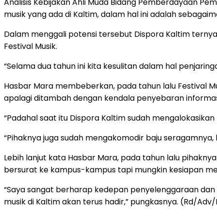
Analisis Kebijakan Ahli Muda Bidang Pemberdayaan Pem
musik yang ada di Kaltim, dalam hal ini adalah sebaga
Dalam menggali potensi tersebut Dispora Kaltim tern
Festival Musik.
“Selama dua tahun ini kita kesulitan dalam hal penjari
Hasbar Mara membeberkan, pada tahun lalu Festival Mus
apalagi ditambah dengan kendala penyebaran informas
“Padahal saat itu Dispora Kaltim sudah mengalokasikan ha
“Pihaknya juga sudah mengakomodir baju seragamnya,
Lebih lanjut kata Hasbar Mara, pada tahun lalu pihakn
bersurat ke kampus-kampus tapi mungkin kesiapan merek
“Saya sangat berharap kedepan penyelenggaraan dan pen
musik di Kaltim akan terus hadir,” pungkasnya. (Rd/Adv