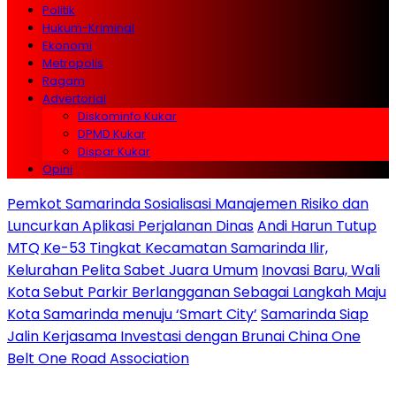
Politik
Hukum-Kriminal
Ekonomi
Metropolis
Ragam
Advertorial
Diskominfo Kukar
DPMD Kukar
Dispar Kukar
Opini
Pemkot Samarinda Sosialisasi Manajemen Risiko dan
Luncurkan Aplikasi Perjalanan Dinas
Andi Harun Tutup
MTQ Ke-53 Tingkat Kecamatan Samarinda Ilir,
Kelurahan Pelita Sabet Juara Umum
Inovasi Baru, Wali
Kota Sebut Parkir Berlangganan Sebagai Langkah Maju
Kota Samarinda menuju ‘Smart City’
Samarinda Siap
Jalin Kerjasama Investasi dengan Brunai China One
Belt One Road Association