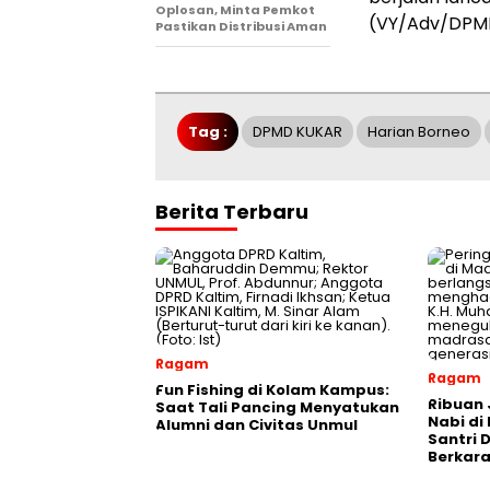
Oplosan, Minta Pemkot
(VY/Adv/DPM
Pastikan Distribusi Aman
Tag :
DPMD KUKAR
Harian Borneo
Berita Terbaru
Ragam
Ragam
Fun Fishing di Kolam Kampus:
Ribuan 
Saat Tali Pancing Menyatukan
Nabi di
Alumni dan Civitas Unmul
Santri 
Berkara