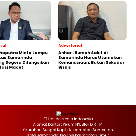
ial
Advertorial
Shaputra Minta Lampu
Anhar : Rumah Sakit di
ntas Samarinda
Samarinda Harus Utamakan
g Segera Difungsikan
Kemanusiaan, Bukan Sekadar
tasi Macet
Bisnis
PT Harian Media Indonesia
Alamat Kantor : Perum PKL Blok D RT 14,
Kelurahan Sungai Kapih, Kecamatan Sambutan,
Kota Samarinda, Provinsi Kalimantan Timur