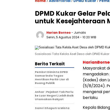
Home
Advertorial
DPMD Kukar
Pemk
/
/
/
DPMD Kukar Gelar Pel
untuk Kesejahteraan 
Harian Borneo
- Jurnalis
Senin, 5 Agustus 2024
- 10:20 WIB
Sosialisasi Tata Kelola Aset Desa oleh DPMD Kukar
HarianBorn
Berita Terkait
Masyarakat d
Pemkot Diminta DPRD
mengadakan p
Samarinda Tegas
(Kades) dan L
Hentikan Parkir Liar di
Ruang Publik
(5/8/2024). 
mengenai pen
Anhar : Pejabat Tak Perlu
ke Luar Negeri, Lebih Baik
berlaku.
Utamakan Rakyat
Kepala Bidang
Samri Shaputra Minta