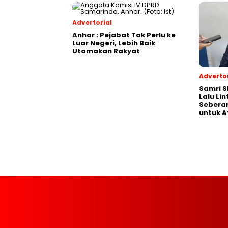
Advertorial
Anhar : Pejabat Tak Perlu ke
Luar Negeri, Lebih Baik
Utamakan Rakyat
Advertor
Samri 
Lalu Li
Seberan
untuk A