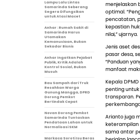
Lampu Lalu Lintas
menjelaskan b
Samarinda Seberang
optimal. “Pen
Segera Difungsikan
untuk Atasi Macet
pencatatan, p
kepastian huku
Anhar : Rumah Sakit di
Samarinda Harus
nilai,” ujarnya.
Utamakan
Kemanusiaan, Bukan
Jenis aset de
Sekadar Bisnis
pasar desa, s
Anhar Ingatkan Pejabat
“Panduan yang
Publik, Kritik Adalah
Kontrol Sosial, Bukan
manfaat maks
Musuh
Kepala DPMD Ku
Bau Sampah dari Truk
Resahkan Warga
penting untuk
Gunung Mangga, DPRD
transparan. P
Dorong Pemkot
Bertindak Cepat
perkembangan 
Novan Dorong Pemkot
Arianto juga
Samarinda Tuntaskan
Pendataan Lahan untuk
keterampilan 
Normalisasi SKM
sama antar pe
Markaca Soroti Isu Beras
berjalan lanc