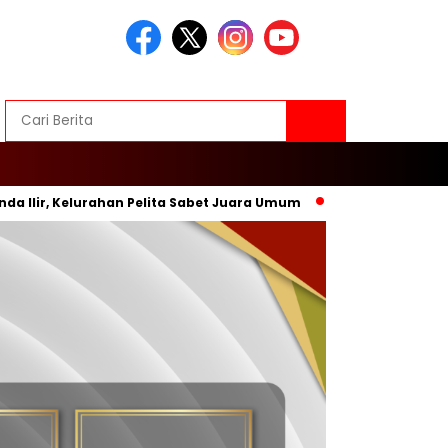
r, Kelurahan Pelita Sabet Juara Umum
Inovasi Baru, Wali K