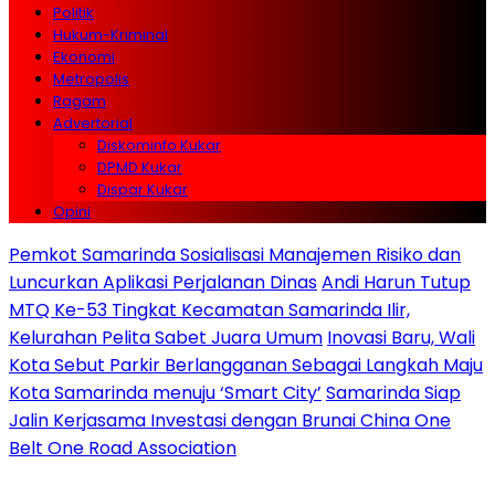
Politik
Hukum-Kriminal
Ekonomi
Metropolis
Ragam
Advertorial
Diskominfo Kukar
DPMD Kukar
Dispar Kukar
Opini
Pemkot Samarinda Sosialisasi Manajemen Risiko dan
Luncurkan Aplikasi Perjalanan Dinas
Andi Harun Tutup
MTQ Ke-53 Tingkat Kecamatan Samarinda Ilir,
Kelurahan Pelita Sabet Juara Umum
Inovasi Baru, Wali
Kota Sebut Parkir Berlangganan Sebagai Langkah Maju
Kota Samarinda menuju ‘Smart City’
Samarinda Siap
Jalin Kerjasama Investasi dengan Brunai China One
Belt One Road Association