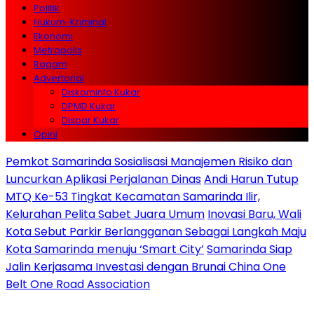
Politik
Hukum-Kriminal
Ekonomi
Metropolis
Ragam
Advertorial
Diskominfo Kukar
DPMD Kukar
Dispar Kukar
Opini
Pemkot Samarinda Sosialisasi Manajemen Risiko dan
Luncurkan Aplikasi Perjalanan Dinas
Andi Harun Tutup
MTQ Ke-53 Tingkat Kecamatan Samarinda Ilir,
Kelurahan Pelita Sabet Juara Umum
Inovasi Baru, Wali
Kota Sebut Parkir Berlangganan Sebagai Langkah Maju
Kota Samarinda menuju ‘Smart City’
Samarinda Siap
Jalin Kerjasama Investasi dengan Brunai China One
Belt One Road Association