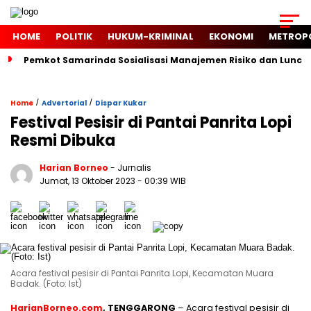
HOME
POLITIK
HUKUM-KRIMINAL
EKONOMI
METROP
Pemkot Samarinda Sosialisasi Manajemen Risiko dan Luncur
/
/
Home
Advertorial
Dispar Kukar
Festival Pesisir di Pantai Panrita Lopi
Resmi Dibuka
Harian Borneo
- Jurnalis
Jumat, 13 Oktober 2023
- 00:39 WIB
Acara festival pesisir di Pantai Panrita Lopi, Kecamatan Muara
Badak. (Foto: Ist)
HarianBorneo.com
, TENGGARONG
– Acara festival pesisir di