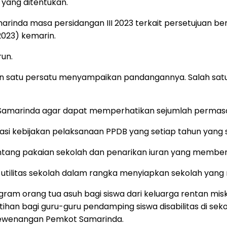
 yang ditentukan.
amarinda masa persidangan III 2023 terkait persetujuan
023) kemarin.
run.
f pun satu persatu menyampaikan pandangannya. Salah satu
) Samarinda agar dapat memperhatikan sejumlah permasa
i kebijakan pelaksanaan PPDB yang setiap tahun yang s
ntang pakaian sekolah dan penarikan iuran yang member
utilitas sekolah dalam rangka menyiapkan sekolah yang ra
am orang tua asuh bagi siswa dari keluarga rentan miski
han bagi guru-guru pendamping siswa disabilitas di sekola
 kewenangan Pemkot Samarinda.