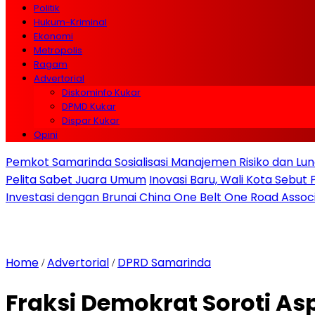
Politik
Hukum-Kriminal
Ekonomi
Metropolis
Ragam
Advertorial
Diskominfo Kukar
DPMD Kukar
Dispar Kukar
Opini
Pemkot Samarinda Sosialisasi Manajemen Risiko dan Lunc
Pelita Sabet Juara Umum
Inovasi Baru, Wali Kota Sebut
Investasi dengan Brunai China One Belt One Road Assoc
Home
Advertorial
DPRD Samarinda
/
/
Fraksi Demokrat Soroti A