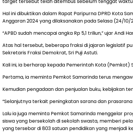
target tersebut telah ditembus sebelum tenggat waktu
Hal ini dibuktikan dalam Rapat Paripurna DPRD Kota S
Anggaran 2024 yang dilaksanakan pada Selasa (24/10/2
“APBD sudah mencapai angka Rp 5,1 triliun,” ujar Andi Ha
Atas hal tersebut, beberapa fraksi di jajaran legislati
Sekretaris Fraksi Demokrat, Sri Puji Astuti.
Kali ini, ia berharap kepada Pemerintah Kota (Pemkot
Pertama, ia meminta Pemkot Samarinda terus mengawas
Kemudian pengadaan dan penjualan buku, kebijakan te
“Selanjutnya terkait peningkatan sarana dan prasarana 
Lalu ia juga meminta Pemkot Samarinda menggelar progr
siswa yang bersekolah di sekolah swasta, memberi pelati
yang tersebar di 803 satuan pendidikan yang menjadi