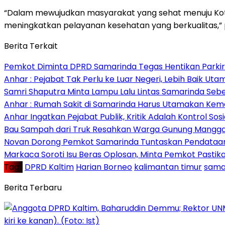
“Dalam mewujudkan masyarakat yang sehat menuju Kot
meningkatkan pelayanan kesehatan yang berkualitas,
Berita Terkait
Pemkot Diminta DPRD Samarinda Tegas Hentikan Parkir L
Anhar : Pejabat Tak Perlu ke Luar Negeri, Lebih Baik Ut
Samri Shaputra Minta Lampu Lalu Lintas Samarinda Sebe
Anhar : Rumah Sakit di Samarinda Harus Utamakan Kema
Anhar Ingatkan Pejabat Publik, Kritik Adalah Kontrol Sos
Bau Sampah dari Truk Resahkan Warga Gunung Mangga
Novan Dorong Pemkot Samarinda Tuntaskan Pendataan 
Markaca Soroti Isu Beras Oplosan, Minta Pemkot Pastika
Tag :
DPRD Kaltim
Harian Borneo
kalimantan timur
sama
Berita Terbaru