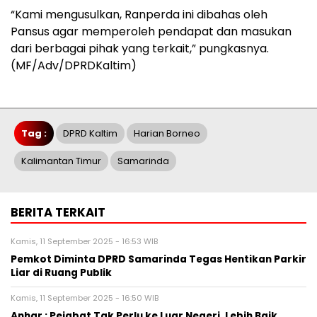
“Kami mengusulkan, Ranperda ini dibahas oleh
Pansus agar memperoleh pendapat dan masukan
dari berbagai pihak yang terkait,” pungkasnya.
(MF/Adv/DPRDKaltim)
Tag :
DPRD Kaltim
Harian Borneo
Kalimantan Timur
Samarinda
BERITA TERKAIT
Kamis, 11 September 2025 - 16:53 WIB
Pemkot Diminta DPRD Samarinda Tegas Hentikan Parkir
Liar di Ruang Publik
Kamis, 11 September 2025 - 16:50 WIB
Anhar : Pejabat Tak Perlu ke Luar Negeri, Lebih Baik