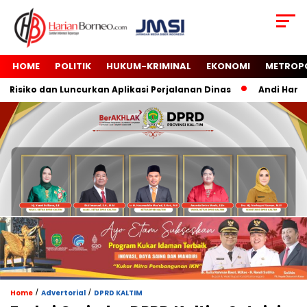
HOME
POLITIK
HUKUM-KRIMINAL
EKONOMI
METROP
iko dan Luncurkan Aplikasi Perjalanan Dinas
Andi Harun Tu
/
/
Home
Advertorial
DPRD KALTIM