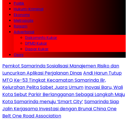
Politik
Hukum-Kriminal
Ekonomi
Metropolis
Ragam
Advertorial
Diskominfo Kukar
DPMD Kukar
Dispar Kukar
Opini
Pemkot Samarinda Sosialisasi Manajemen Risiko dan
Luncurkan Aplikasi Perjalanan Dinas
Andi Harun Tutup
MTQ Ke-53 Tingkat Kecamatan Samarinda Ilir,
Kelurahan Pelita Sabet Juara Umum
Inovasi Baru, Wali
Kota Sebut Parkir Berlangganan Sebagai Langkah Maju
Kota Samarinda menuju ‘Smart City’
Samarinda Siap
Jalin Kerjasama Investasi dengan Brunai China One
Belt One Road Association