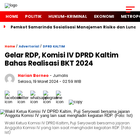
HOME
POLITIK
HUKUM-KRIMINAL
EKONOMI
METROP
Pemkot Samarinda Sosialisasi Manajemen Risiko dan Luncur
/
/
Home
Advertorial
DPRD KALTIM
Gelar RDP, Komisi IV DPRD Kaltim
Bahas Realisasi BKT 2024
Harian Borneo
- Jurnalis
Selasa, 19 Maret 2024
- 02:59 WIB
Wakil Ketua Komisi IV DPRD Kaltim, Puji Seryowati bersama jajaran
Anggota Komisi IV yang lain saat menghadiri kegiatan RDP. (Foto:
Ist)