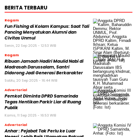
BERITA TERBARU
Ragam
Fun Fishing di Kolam Kampus: Saat Tali
Pancing Menyatukan Alumni dan
Civitas Unmul
Senin, 22 Sep 2025 - 12:53 WIB
Ragam
Ribuan Jamaah Hadiri Maulid Nabi di
Madrasah Darussalam, Santri
Didorong Jadi Generasi Berkarakter
Sabtu, 20 Sep 2025 - 16:44 WIB
Advertorial
Pemkot Diminta DPRD Samarinda
Tegas Hentikan Parkir Liar di Ruang
Publik
Kamis, 11 Sep 2025 - 16:53 WIB
Advertorial
Anhar : Pejabat Tak Perlu ke Luar
Negeri, Lebih Baik Utamakan Rakyat