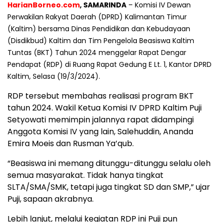
HarianBorneo.com
, SAMARINDA
– Komisi IV Dewan
Perwakilan Rakyat Daerah (DPRD) Kalimantan Timur
(Kaltim) bersama Dinas Pendidikan dan Kebudayaan
(Disdikbud) Kaltim dan Tim Pengelola Beasiswa Kaltim
Tuntas (BKT) Tahun 2024 menggelar Rapat Dengar
Pendapat (RDP) di Ruang Rapat Gedung E Lt. 1, Kantor DPRD
Kaltim, Selasa (19/3/2024).
RDP tersebut membahas realisasi program BKT
tahun 2024. Wakil Ketua Komisi IV DPRD Kaltim Puji
Setyowati memimpin jalannya rapat didampingi
Anggota Komisi IV yang lain, Salehuddin, Ananda
Emira Moeis dan Rusman Ya’qub.
“Beasiswa ini memang ditunggu-ditunggu selalu oleh
semua masyarakat. Tidak hanya tingkat
SLTA/SMA/SMK, tetapi juga tingkat SD dan SMP,” ujar
Puji, sapaan akrabnya.
Lebih lanjut, melalui kegiatan RDP ini Puji pun