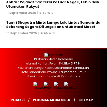
Anhar : Pejabat Tak Perlu ke Luar Negeri, Lebih Baik
Utamakan Rakyat
11 September 2025 | 16:50 WIB
Samri Shaputra Minta Lampu Lalu Lintas Samarinda
Seberang Segera Difungsikan untuk Atasi Macet
10 September 2025 | 14:45 WIB
PT Harian Media Indonesia
Alamat Kantor : Perum PKL Blok D RT 14,
Kelurahan Sungai Kapih, Kecamatan Sambutan,
Kota Samarinda, Provinsi Kalimantan Timur
Email : harianborneo17@gmail.com
REDAKSI
PEDOMAN MEDIA SIBER
SITEMAP