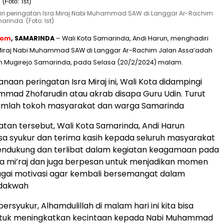
iri peringatan Isra Miraj Nabi Muhammad SAW di Langgar Ar-Rachim
inda. (Foto: Ist)
com
, SAMARINDA
– Wali Kota Samarinda, Andi Harun, menghadiri
 Miraj Nabi Muhammad SAW di Langgar Ar-Rachim Jalan Assa’adah
n Mugirejo Samarinda, pada Selasa (20/2/2024) malam.
aan peringatan Isra Miraj ini, Wali Kota didampingi
mad Zhofarudin atau akrab disapa Guru Udin. Turut
ejumlah tokoh masyarakat dan warga Samarinda
an tersebut, Wali Kota Samarinda, Andi Harun
a syukur dan terima kasih kepada seluruh masyarakat
endukung dan terlibat dalam kegiatan keagamaan pada
ra mi’raj dan juga berpesan untuk menjadikan momen
bagai motivasi agar kembali bersemangat dalam
 dakwah
ersyukur, Alhamdulillah di malam hari ini kita bisa
tuk meningkatkan kecintaan kepada Nabi Muhammad