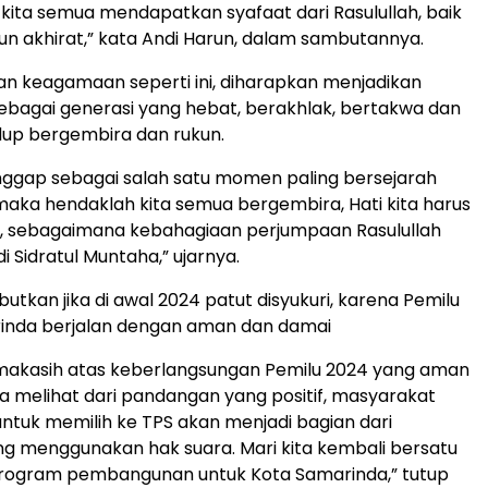
ita semua mendapatkan syafaat dari Rasulullah, baik
un akhirat,” kata Andi Harun, dalam sambutannya.
tan keagamaan seperti ini, diharapkan menjadikan
bagai generasi yang hebat, berakhlak, bertakwa dan
dup bergembira dan rukun.
ianggap sebagai salah satu momen paling bersejarah
maka hendaklah kita semua bergembira, Hati kita harus
a, sebagaimana kebahagiaan perjumpaan Rasulullah
i Sidratul Muntaha,” ujarnya.
utkan jika di awal 2024 patut disyukuri, karena Pemilu
rinda berjalan dengan aman dan damai
imakasih atas keberlangsungan Pemilu 2024 yang aman
ta melihat dari pandangan yang positif, masyarakat
ntuk memilih ke TPS akan menjadi bagian dari
g menggunakan hak suara. Mari kita kembali bersatu
ogram pembangunan untuk Kota Samarinda,” tutup