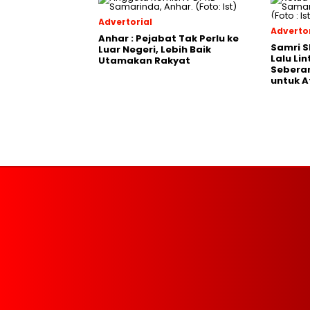
Advertorial
Advertor
Anhar : Pejabat Tak Perlu ke
Samri 
Luar Negeri, Lebih Baik
Lalu Li
Utamakan Rakyat
Seberan
untuk A