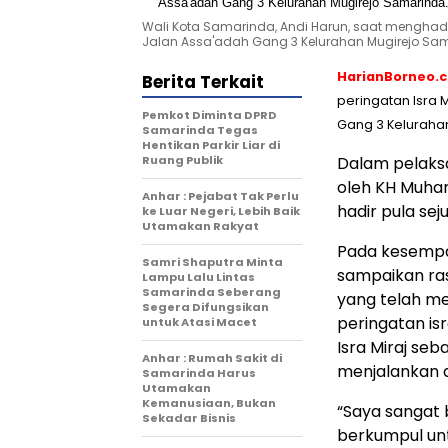
Wali Kota Samarinda, Andi Harun, saat menghad
Jalan Assa'adah Gang 3 Kelurahan Mugirejo Samar
HarianBorneo.
Berita Terkait
peringatan Isra
Pemkot Diminta DPRD
Gang 3 Keluraha
Samarinda Tegas
Hentikan Parkir Liar di
Ruang Publik
Dalam pelaksan
oleh KH Muham
Anhar : Pejabat Tak Perlu
hadir pula s
ke Luar Negeri, Lebih Baik
Utamakan Rakyat
Pada kesempat
Samri Shaputra Minta
sampaikan ras
Lampu Lalu Lintas
Samarinda Seberang
yang telah m
Segera Difungsikan
peringatan is
untuk Atasi Macet
Isra Miraj se
Anhar : Rumah Sakit di
menjalankan
Samarinda Harus
Utamakan
Kemanusiaan, Bukan
“Saya sangat b
Sekadar Bisnis
berkumpul un