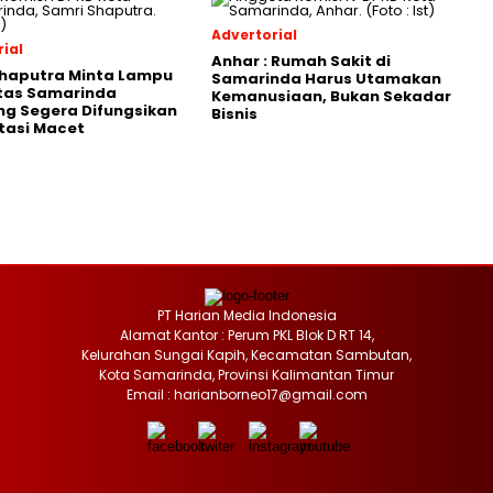
Advertorial
ial
Anhar : Rumah Sakit di
Shaputra Minta Lampu
Samarinda Harus Utamakan
ntas Samarinda
Kemanusiaan, Bukan Sekadar
g Segera Difungsikan
Bisnis
tasi Macet
PT Harian Media Indonesia
Alamat Kantor : Perum PKL Blok D RT 14,
Kelurahan Sungai Kapih, Kecamatan Sambutan,
Kota Samarinda, Provinsi Kalimantan Timur
Email : harianborneo17@gmail.com