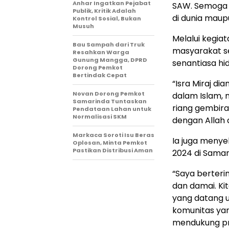
Anhar Ingatkan Pejabat
SAW. Semoga k
Publik, Kritik Adalah
di dunia maup
Kontrol Sosial, Bukan
Musuh
Melalui kegia
Bau Sampah dari Truk
masyarakat se
Resahkan Warga
Gunung Mangga, DPRD
senantiasa hi
Dorong Pemkot
Bertindak Cepat
“Isra Miraj d
Novan Dorong Pemkot
dalam Islam, 
Samarinda Tuntaskan
riang gembir
Pendataan Lahan untuk
Normalisasi SKM
dengan Allah d
Markaca Soroti Isu Beras
Ia juga menyeb
Oplosan, Minta Pemkot
Pastikan Distribusi Aman
2024 di Sama
“Saya berter
dan damai. Ki
yang datang u
komunitas yan
mendukung pr