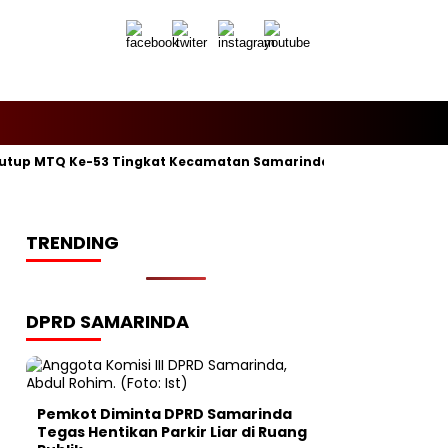
utup MTQ Ke-53 Tingkat Kecamatan Samarinda Ilir, Kelurahan P
TRENDING
DPRD SAMARINDA
Pemkot Diminta DPRD Samarinda
Tegas Hentikan Parkir Liar di Ruang