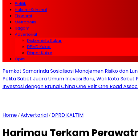
Politik
Hukum-Kriminal
Ekonomi
Metropolis
Ragam
Advertorial
Diskominfo Kukar
DPMD Kukar
Dispar Kukar
Opini
Pemkot Samarinda Sosialisasi Manajemen Risiko dan Lunc
Pelita Sabet Juara Umum
Inovasi Baru, Wali Kota Sebut
Investasi dengan Brunai China One Belt One Road Assoc
Home
Advertorial
DPRD KALTIM
/
/
Harimau Terkam Perawatnya