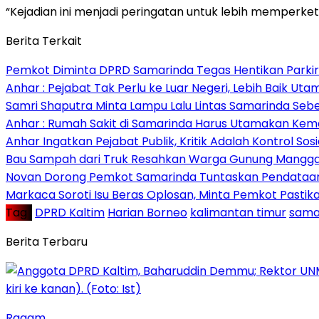
“Kejadian ini menjadi peringatan untuk lebih memperk
Berita Terkait
Pemkot Diminta DPRD Samarinda Tegas Hentikan Parkir L
Anhar : Pejabat Tak Perlu ke Luar Negeri, Lebih Baik Ut
Samri Shaputra Minta Lampu Lalu Lintas Samarinda Sebe
Anhar : Rumah Sakit di Samarinda Harus Utamakan Kema
Anhar Ingatkan Pejabat Publik, Kritik Adalah Kontrol Sos
Bau Sampah dari Truk Resahkan Warga Gunung Mangga
Novan Dorong Pemkot Samarinda Tuntaskan Pendataan 
Markaca Soroti Isu Beras Oplosan, Minta Pemkot Pastika
Tag :
DPRD Kaltim
Harian Borneo
kalimantan timur
sama
Berita Terbaru
Ragam