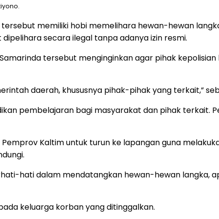
tiyono.
rja tersebut memiliki hobi memelihara hewan-hewan lang
dipelihara secara ilegal tanpa adanya izin resmi.
) Samarinda tersebut menginginkan agar pihak kepolisian bi
erintah daerah, khususnya pihak-pihak yang terkait,” sebu
dijadikan pembelajaran bagi masyarakat dan pihak terkait
an Pemprov Kaltim untuk turun ke lapangan guna melakuk
ndungi.
rhati-hati dalam mendatangkan hewan-hewan langka, apal
pada keluarga korban yang ditinggalkan.