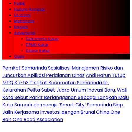
Politik
Hukum-Kriminal
Ekonomi
Metropolis
Ragam
Advertorial
Diskominfo Kukar
DPMD Kukar
Dispar Kukar
Opini
Pemkot Samarinda Sosialisasi Manajemen Risiko dan
Luncurkan Aplikasi Perjalanan Dinas
Andi Harun Tutup
MTQ Ke-53 Tingkat Kecamatan Samarinda Ilir,
Kelurahan Pelita Sabet Juara Umum
Inovasi Baru, Wali
Kota Sebut Parkir Berlangganan Sebagai Langkah Maju
Kota Samarinda menuju ‘Smart City’
Samarinda Siap
Jalin Kerjasama Investasi dengan Brunai China One
Belt One Road Association