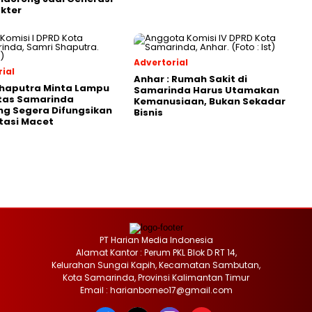
kter
Advertorial
ial
Anhar : Rumah Sakit di
Shaputra Minta Lampu
Samarinda Harus Utamakan
ntas Samarinda
Kemanusiaan, Bukan Sekadar
g Segera Difungsikan
Bisnis
tasi Macet
PT Harian Media Indonesia
Alamat Kantor : Perum PKL Blok D RT 14,
Kelurahan Sungai Kapih, Kecamatan Sambutan,
Kota Samarinda, Provinsi Kalimantan Timur
Email : harianborneo17@gmail.com