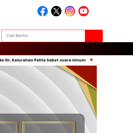
elurahan Pelita Sabet Juara Umum
Inovasi Baru, Wali Kota 