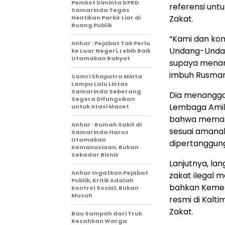
Pemkot Diminta DPRD
referensi un
Samarinda Tegas
Zakat.
Hentikan Parkir Liar di
Ruang Publik
“Kami dan kom
Anhar : Pejabat Tak Perlu
Undang-Undan
ke Luar Negeri, Lebih Baik
Utamakan Rakyat
supaya menang
imbuh Rusman,
Samri Shaputra Minta
Lampu Lalu Lintas
Samarinda Seberang
Dia menanggap
Segera Difungsikan
Lembaga Amil Z
untuk Atasi Macet
bahwa memang
Anhar : Rumah Sakit di
sesuai amana
Samarinda Harus
Utamakan
dipertanggung
Kemanusiaan, Bukan
Sekadar Bisnis
Lanjutnya, l
Anhar Ingatkan Pejabat
zakat ilegal m
Publik, Kritik Adalah
bahkan Kemen
Kontrol Sosial, Bukan
Musuh
resmi di Kalt
Zakat.
Bau Sampah dari Truk
Resahkan Warga