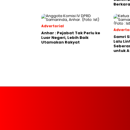
Berkara
Advertorial
Advertor
Anhar : Pejabat Tak Perlu ke
Samri 
Luar Negeri, Lebih Baik
Lalu Li
Utamakan Rakyat
Seberan
untuk A