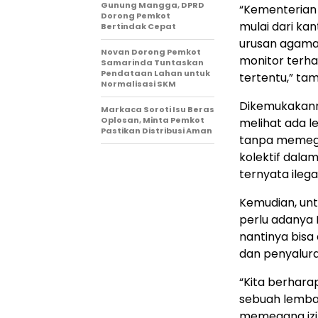
Gunung Mangga, DPRD
“Kementerian
Dorong Pemkot
mulai dari ka
Bertindak Cepat
urusan agama 
Novan Dorong Pemkot
monitor terh
Samarinda Tuntaskan
Pendataan Lahan untuk
tertentu,” ta
Normalisasi SKM
Dikemukakanny
Markaca Soroti Isu Beras
Oplosan, Minta Pemkot
melihat ada 
Pastikan Distribusi Aman
tanpa memegan
kolektif dalam 
ternyata ilega
Kemudian, un
perlu adanya 
nantinya bis
dan penyalura
“Kita berhara
sebuah lembag
memegang izin