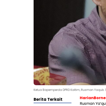
Ketua Bapemperda DPRD Kaltim, Rusman Yaqub. (F
HarianBorn
Berita Terkait
Rusman Ya’qu