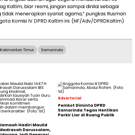
 Kaltim, biar resmi, jangan sampai dinilai sebagai
 tidak menerapkan syariat agama,” pungkas Rusman
gota Komisi IV DPRD Kaltim ini. (NF/Adv/DPRDKaltim)
Kalimantan Timur
Samarinda
Advertorial
Pemkot Diminta DPRD
Samarinda Tegas Hentikan
Parkir Liar di Ruang Publik
Jamaah Hadiri Maulid
 Madrasah Darussalam,
Didorong Jadi Generasi