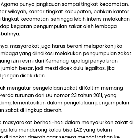
 Agama punya jangkauan sampai tingkat kecamatan,
ntor wilayah, kantor tingkat kabupaten, bahkan kantor
tingkat kecamatan, sehingga lebih intens melakukan
adap kegiatan pengumpulan zakat oleh lembaga
mbahnya.
a, masyarakat juga harus berani melaporkan jika
lembaga yang diindikasi melakukan pengumpulan zakat
g izin resmi dari Kemenag, apalagi penyaluran
jumlah besar, jadi mesti dicek dulu legalitas, jika
l jangan disalurkan.
tuk mengatur pengelolaan zakat di Kaltim memang
Perda turunan dari UU nomor 23 tahun 2011, yang
a diimplementasikan dalam pengelolaan pengumpulan
n zakat di lingkup daerah.
p masyarakat berhati-hati dalam menyalurkan zakat di
a, lalu mendorong kalau bisa LAZ yang belum
 di tingkat daerah agar segera mendaftarkan ke