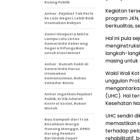
Ruang Publik
Kegiatan ters
Anhar : Pejabat Tak Perlu
program JKN,
ke Luar Negeri, Lebih Baik
Utamakan Rakyat
berkualitas, 
Samri Shaputra Minta
Hal ini pula s
Lampu Lalu Lintas
Samarinda Seberang
menginstruks
Segera Difungsikan
langkah-langk
untuk Atasi Macet
masing untuk 
Anhar : Rumah Sakit di
Samarinda Harus
Wakil Wali K
Utamakan
Kemanusiaan, Bukan
unggulan Prob
Sekadar Bisnis
mengantarkan
Anhar Ingatkan Pejabat
(UHC). Hal te
Publik, Kritik Adalah
Kesehatan Nas
Kontrol Sosial, Bukan
Musuh
UHC sendiri d
Bau Sampah dari Truk
memastikan se
Resahkan Warga
Gunung Mangga, DPRD
terhadap pela
Dorong Pemkot
rehabilitatif,
Bertindak Cepat