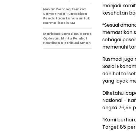
menjadi komi
Novan Dorong Pemkot
kesehatan bag
Samarinda Tuntaskan
Pendataan Lahan untuk
Normalisasi SKM
“Sesuai amana
memastikan se
Markaca Soroti Isu Beras
Oplosan, Minta Pemkot
sebagai peser
Pastikan Distribusi Aman
memenuhi targ
Rusmadi juga 
Sosial Ekonom
dan hal terse
yang layak m
Diketahui cap
Nasional – Ka
angka 76,55 p
“Kami berhar
Target 85 per