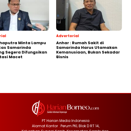
ial
Advertorial
Shaputra Minta Lampu
Anhar : Rumah Sakit di
ntas Samarinda
Samarinda Harus Utamakan
g Segera Difungsikan
Kemanusiaan, Bukan Sekadar
tasi Macet
Bisnis
PT Harian Media Indonesia
Alamat Kantor : Perum PKL Blok D RT 14,