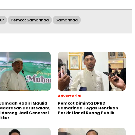
ur
Pemkot Samarinda
Samarinda
Advertorial
Jamaah Hadiri Maulid
Pemkot Diminta DPRD
 Madrasah Darussalam,
Samarinda Tegas Hentikan
Didorong Jadi Generasi
Parkir Liar di Ruang Publik
kter