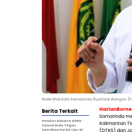
Wakil Wali Kota Samarinda, Rusmadi Wongso. (Fot
HarianBorn
Berita Terkait
Samarinda men
Pemkot Diminta DPRD
Kalimantan Ti
Samarinda Tegas
(DTKS) dan Ja
Hentikan Parkir Liar di