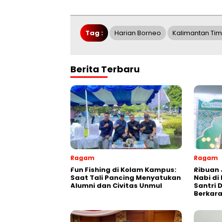
Tag :
Harian Borneo
Kalimantan Tim
Berita Terbaru
Ragam
Ragam
Fun Fishing di Kolam Kampus:
Ribuan 
Saat Tali Pancing Menyatukan
Nabi di
Alumni dan Civitas Unmul
Santri 
Berkara