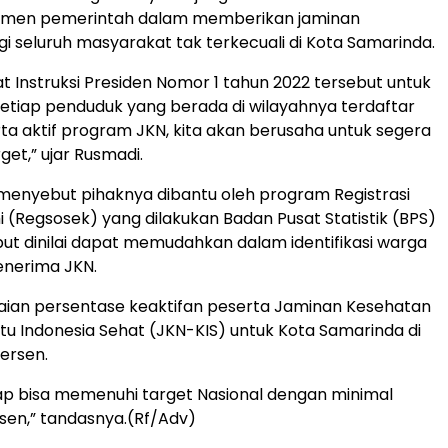
tmen pemerintah dalam memberikan jaminan
i seluruh masyarakat tak terkecuali di Kota Samarinda.
t Instruksi Presiden Nomor 1 tahun 2022 tersebut untuk
tiap penduduk yang berada di wilayahnya terdaftar
ta aktif program JKN, kita akan berusaha untuk segera
et,” ujar Rusmadi.
menyebut pihaknya dibantu oleh program Registrasi
i (Regsosek) yang dilakukan Badan Pusat Statistik (BPS)
but dinilai dapat memudahkan dalam identifikasi warga
enerima JKN.
aian persentase keaktifan peserta Jaminan Kesehatan
rtu Indonesia Sehat (JKN-KIS) untuk Kota Samarinda di
ersen.
ap bisa memenuhi target Nasional dengan minimal
sen,” tandasnya.(Rf/Adv)