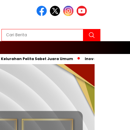
n Pelita Sabet Juara Umum
Inovasi Baru, Wali Kota Sebut 