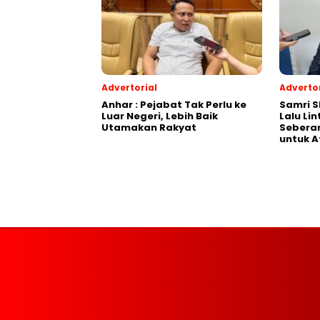
Advertorial
Advertor
Anhar : Pejabat Tak Perlu ke
Samri 
Luar Negeri, Lebih Baik
Lalu Li
Utamakan Rakyat
Seberan
untuk A