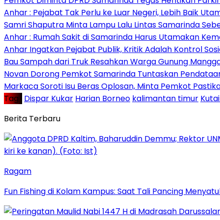
Pemkot Diminta DPRD Samarinda Tegas Hentikan Parkir L
Anhar : Pejabat Tak Perlu ke Luar Negeri, Lebih Baik Ut
Samri Shaputra Minta Lampu Lalu Lintas Samarinda Sebe
Anhar : Rumah Sakit di Samarinda Harus Utamakan Kema
Anhar Ingatkan Pejabat Publik, Kritik Adalah Kontrol Sos
Bau Sampah dari Truk Resahkan Warga Gunung Mangga
Novan Dorong Pemkot Samarinda Tuntaskan Pendataan 
Markaca Soroti Isu Beras Oplosan, Minta Pemkot Pastika
Tag :
Dispar Kukar
Harian Borneo
kalimantan timur
Kuta
Berita Terbaru
Ragam
Fun Fishing di Kolam Kampus: Saat Tali Pancing Menyatu