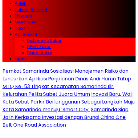
Politik
Hukum-Kriminal
Ekonomi
Metropolis
Ragam
Advertorial
Diskominfo Kukar
DPMD Kukar
Dispar Kukar
Opini
Pemkot Samarinda Sosialisasi Manajemen Risiko dan
Luncurkan Aplikasi Perjalanan Dinas
Andi Harun Tutup
MTQ Ke-53 Tingkat Kecamatan Samarinda Ilir,
Kelurahan Pelita Sabet Juara Umum
Inovasi Baru, Wali
Kota Sebut Parkir Berlangganan Sebagai Langkah Maju
Kota Samarinda menuju ‘Smart City’
Samarinda Siap
Jalin Kerjasama Investasi dengan Brunai China One
Belt One Road Association