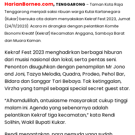
HarianBorneo.com
,
TENGGARONG
– Taman Kota Raja
Tenggarong menjadi saksi ribuan warga Kutai Kartanegara
(Kukar) bersuka cita dalam menyaksikan Kekraf Fest 2023, Jumat
(24/11/2023). Acara ini dirangkai dengan pelantikan Komite
Ekonomi Kreatif (Kekraf) Kecamatan Anggana, Samboja Barat
dan Muara Kaman.
Kekraf Fest 2023 menghadirkan berbagai hiburan
dari musisi nasional dan lokal, serta pentas seni.
Penonton disuguhkan dengan penampilan Mr Jono
and Joni, Tazya Melodia, Quadra, Prodeo, Pehol Bar,
Bidara dan Sanggar Tari Bebaya. Tak ketinggalan,
Virzha yang tampil sebagai special secret guest star.
“Alhamdulillah, antusiasme masyarakat cukup tinggi
malam ini. Agenda yang sebenarnya adalah
pelantikan Kekraf tiga kecamatan,” kata Rendi
Solihin, Wakil Bupati Kukar.
Rendi mengatakan, para pemuda yang sudah