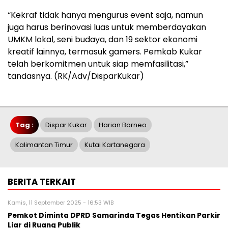
“Kekraf tidak hanya mengurus event saja, namun
juga harus berinovasi luas untuk memberdayakan
UMKM lokal, seni budaya, dan 19 sektor ekonomi
kreatif lainnya, termasuk gamers. Pemkab Kukar
telah berkomitmen untuk siap memfasilitasi,”
tandasnya. (RK/Adv/DisparKukar)
Tag :
Dispar Kukar
Harian Borneo
Kalimantan Timur
Kutai Kartanegara
BERITA TERKAIT
Kamis, 11 September 2025 - 16:53 WIB
Pemkot Diminta DPRD Samarinda Tegas Hentikan Parkir
Liar di Ruang Publik