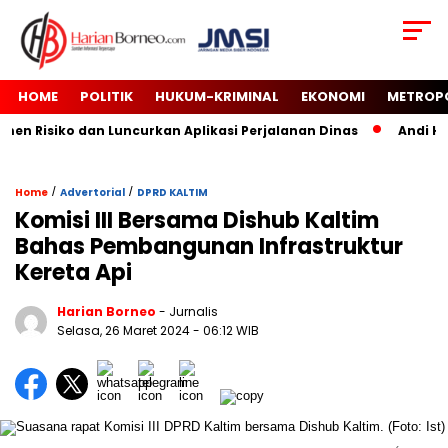
HOME
POLITIK
HUKUM-KRIMINAL
EKONOMI
METROP
 Risiko dan Luncurkan Aplikasi Perjalanan Dinas
Andi Haru
/
/
Home
Advertorial
DPRD KALTIM
Komisi III Bersama Dishub Kaltim
Bahas Pembangunan Infrastruktur
Kereta Api
Harian Borneo
- Jurnalis
Selasa, 26 Maret 2024
- 06:12 WIB