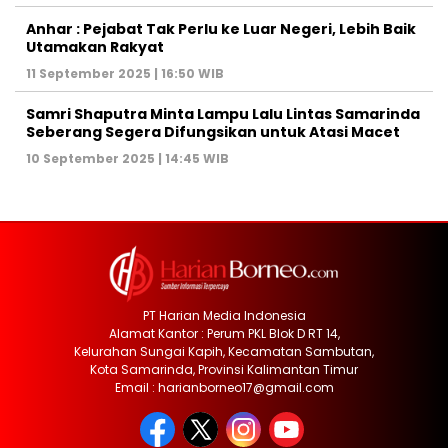
Anhar : Pejabat Tak Perlu ke Luar Negeri, Lebih Baik
Utamakan Rakyat
11 September 2025 | 16:50 WIB
Samri Shaputra Minta Lampu Lalu Lintas Samarinda
Seberang Segera Difungsikan untuk Atasi Macet
10 September 2025 | 14:45 WIB
PT Harian Media Indonesia
Alamat Kantor : Perum PKL Blok D RT 14,
Kelurahan Sungai Kapih, Kecamatan Sambutan,
Kota Samarinda, Provinsi Kalimantan Timur
Email : harianborneo17@gmail.com