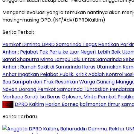
anggaran sudah cukup baik. “Pelaksanaan anggarannya 
Mengenai evaluasi yang ia temukan nantinya akan menj
masing-masing OPD. (NF/Adv/DPRDKaltim)
Berita Terkait
Pemkot Diminta DPRD Samarinda Tegas Hentikan Parkir L
Anhar : Pejabat Tak Perlu ke Luar Negeri, Lebih Baik Ut
Samri Shaputra Minta Lampu Lalu Lintas Samarinda Sebe
Anhar : Rumah Sakit di Samarinda Harus Utamakan Kema
Anhar Ingatkan Pejabat Publik, Kritik Adalah Kontrol Sos
Bau Sampah dari Truk Resahkan Warga Gunung Mangga
Novan Dorong Pemkot Samarinda Tuntaskan Pendataan 
Markaca Soroti Isu Beras Oplosan, Minta Pemkot Pastika
Tag :
DPRD Kaltim
Harian Borneo
kalimantan timur
sama
Berita Terbaru