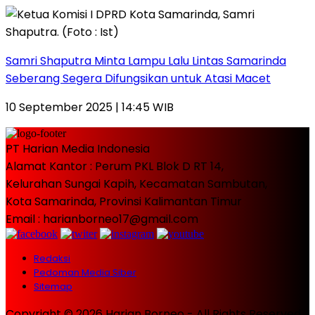
Samri Shaputra Minta Lampu Lalu Lintas Samarinda
Seberang Segera Difungsikan untuk Atasi Macet
10 September 2025 | 14:45 WIB
PT Harian Media Indonesia
Alamat Kantor : Perum PKL Blok D RT 14,
Kelurahan Sungai Kapih, Kecamatan Sambutan,
Kota Samarinda, Provinsi Kalimantan Timur
Email : harianborneo17@gmail.com
Redaksi
Pedoman Media Siber
Sitemap
Copyright © 2026 Harian Borneo - All Rights Reserved