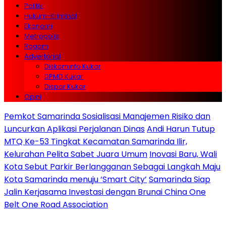
Politik
Hukum-Kriminal
Ekonomi
Metropolis
Ragam
Advertorial
Diskominfo Kukar
DPMD Kukar
Dispar Kukar
Opini
Pemkot Samarinda Sosialisasi Manajemen Risiko dan
Luncurkan Aplikasi Perjalanan Dinas
Andi Harun Tutup
MTQ Ke-53 Tingkat Kecamatan Samarinda Ilir,
Kelurahan Pelita Sabet Juara Umum
Inovasi Baru, Wali
Kota Sebut Parkir Berlangganan Sebagai Langkah Maju
Kota Samarinda menuju ‘Smart City’
Samarinda Siap
Jalin Kerjasama Investasi dengan Brunai China One
Belt One Road Association