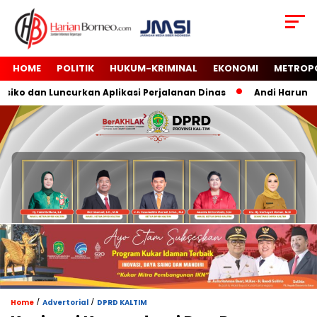
HOME
POLITIK
HUKUM-KRIMINAL
EKONOMI
METROP
o dan Luncurkan Aplikasi Perjalanan Dinas
Andi Harun Tutu
/
/
Home
Advertorial
DPRD KALTIM