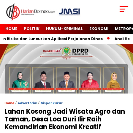
HOME
POLITIK
HUKUM-KRIMINAL
EKONOMI
METROP
isiko dan Luncurkan Aplikasi Perjalanan Dinas
Andi Harun 
/
/
Home
Advertorial
Dispar Kukar
Lahan Kosong Jadi Wisata Agro dan
Taman, Desa Loa Duri Ilir Raih
Kemandirian Ekonomi Kreatif