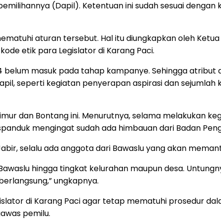
h pemilihannya (Dapil). Ketentuan ini sudah sesuai denga
ematuhi aturan tersebut. Hal itu diungkapkan oleh Ketu
de etik para Legislator di Karang Paci.
4 belum masuk pada tahap kampanye. Sehingga atribut a
apil, seperti kegiatan penyerapan aspirasi dan sejumlah
i Timur dan Bontang ini. Menurutnya, selama melakukan kegia
spanduk mengingat sudah ada himbauan dari Badan Peng
 Jabir, selalu ada anggota dari Bawaslu yang akan meman
n Bawaslu hingga tingkat kelurahan maupun desa. Untung
erlangsung,” ungkapnya.
gislator di Karang Paci agar tetap mematuhi prosedur d
gawas pemilu.