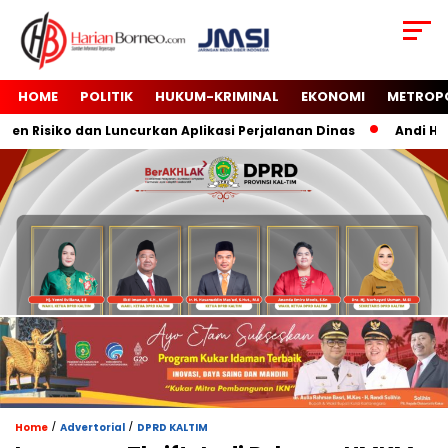
HOME
POLITIK
HUKUM-KRIMINAL
EKONOMI
METROP
Risiko dan Luncurkan Aplikasi Perjalanan Dinas
Andi Haru
/
/
Home
Advertorial
DPRD KALTIM