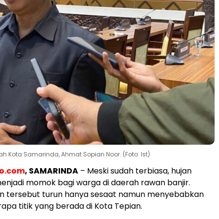
h Kota Samarinda, Ahmat Sopian Noor. (Foto: Ist)
eo.com
, SAMARINDA
– Meski sudah terbiasa, hujan
enjadi momok bagi warga di daerah rawan banjir.
an tersebut turun hanya sesaat namun menyebabkan
rapa titik yang berada di Kota Tepian.