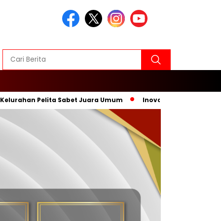
n Pelita Sabet Juara Umum
Inovasi Baru, Wali Kota Sebut 