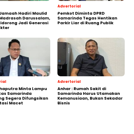
Advertorial
Jamaah Hadiri Maulid
Pemkot Diminta DPRD
 Madrasah Darussalam,
Samarinda Tegas Hentikan
Didorong Jadi Generasi
Parkir Liar di Ruang Publik
kter
ial
Advertorial
Shaputra Minta Lampu
Anhar : Rumah Sakit di
ntas Samarinda
Samarinda Harus Utamakan
g Segera Difungsikan
Kemanusiaan, Bukan Sekadar
tasi Macet
Bisnis