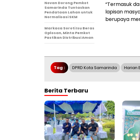
Novan Dorong Pemkot
“Termasuk dar
Samarinda Tuntaskan
lapisan masya
Pendataan Lahan untuk
Normalisasi SKM
berupaya mena
Markaca Soroti Isu Beras
Oplosan, Minta Pemkot
Pastikan Distribusi Aman
Tag :
DPRD Kota Samarinda
Harian 
Berita Terbaru