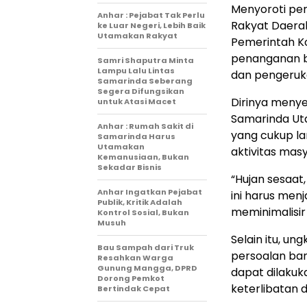
Menyoroti per
Anhar : Pejabat Tak Perlu
Rakyat Daera
ke Luar Negeri, Lebih Baik
Utamakan Rakyat
Pemerintah Ko
penanganan ba
Samri Shaputra Minta
Lampu Lalu Lintas
dan pengeruk
Samarinda Seberang
Segera Difungsikan
Dirinya meny
untuk Atasi Macet
Samarinda Uta
Anhar : Rumah Sakit di
yang cukup la
Samarinda Harus
Utamakan
aktivitas mas
Kemanusiaan, Bukan
Sekadar Bisnis
“Hujan sesaat
Anhar Ingatkan Pejabat
ini harus men
Publik, Kritik Adalah
meminimalisir 
Kontrol Sosial, Bukan
Musuh
Selain itu, u
Bau Sampah dari Truk
persoalan ban
Resahkan Warga
Gunung Mangga, DPRD
dapat dilakuk
Dorong Pemkot
keterlibatan d
Bertindak Cepat