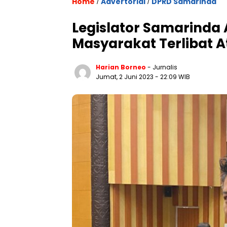
Home
Advertorial
DPRD Samarinda
/
/
Legislator Samarinda 
Masyarakat Terlibat At
Harian Borneo
- Jurnalis
Jumat, 2 Juni 2023
- 22:09 WIB