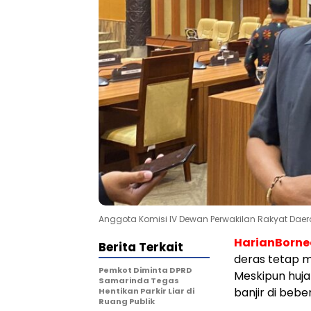
Anggota Komisi IV Dewan Perwakilan Rakyat Daera
HarianBorn
Berita Terkait
deras tetap m
Pemkot Diminta DPRD
Meskipun huj
Samarinda Tegas
banjir di bebe
Hentikan Parkir Liar di
Ruang Publik