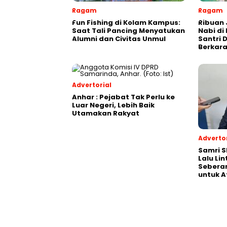
Ragam
Ragam
Fun Fishing di Kolam Kampus:
Ribuan 
Saat Tali Pancing Menyatukan
Nabi di
Alumni dan Civitas Unmul
Santri 
Berkara
Advertorial
Anhar : Pejabat Tak Perlu ke
Luar Negeri, Lebih Baik
Utamakan Rakyat
Advertor
Samri 
Lalu Li
Seberan
untuk A