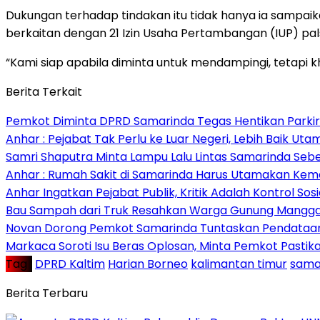
Dukungan terhadap tindakan itu tidak hanya ia sampaik
berkaitan dengan 21 Izin Usaha Pertambangan (IUP) pal
“Kami siap apabila diminta untuk mendampingi, tetapi 
Berita Terkait
Pemkot Diminta DPRD Samarinda Tegas Hentikan Parkir L
Anhar : Pejabat Tak Perlu ke Luar Negeri, Lebih Baik Ut
Samri Shaputra Minta Lampu Lalu Lintas Samarinda Sebe
Anhar : Rumah Sakit di Samarinda Harus Utamakan Kema
Anhar Ingatkan Pejabat Publik, Kritik Adalah Kontrol Sos
Bau Sampah dari Truk Resahkan Warga Gunung Mangga
Novan Dorong Pemkot Samarinda Tuntaskan Pendataan 
Markaca Soroti Isu Beras Oplosan, Minta Pemkot Pastika
Tag :
DPRD Kaltim
Harian Borneo
kalimantan timur
sama
Berita Terbaru