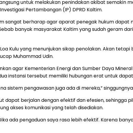
 langsung untuk melakukan penindakan akibat semakin ma
Investigasi Pertambangan (IP) DPRD Kaltim.
tim sangat berharap agar aparat penegak hukum dapat 
bab banyak masyarakat Kaltim yang sudah geram dari a
t Loa Kulu yang menunjukan sikap penolakan. Akan teta
,” ucap Muhammad Udin.
nginkan agar Kementerian Energi dan Sumber Daya Mineral
dua instansi tersebut memiliki hubungan erat untuk dap
rena sistem pengawasan juga ada di mereka,” singgungnya
ebut dapat berjalan dengan efektif dan efesien, sehingg
g akses komunikasi yang telah disediakan.
a. Jika ada pengaduan saya rasa lebih efektif. Karena b