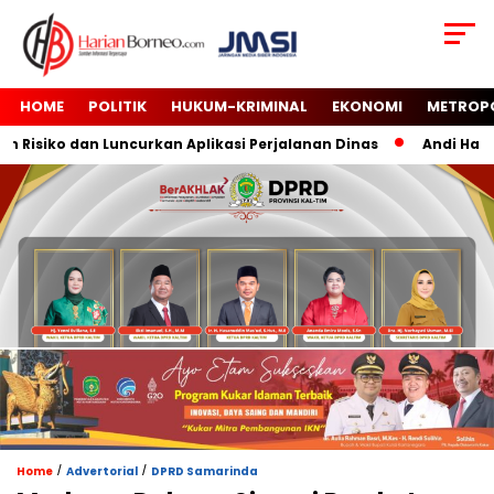
HOME
POLITIK
HUKUM-KRIMINAL
EKONOMI
METROP
isiko dan Luncurkan Aplikasi Perjalanan Dinas
Andi Harun 
/
/
Home
Advertorial
DPRD Samarinda