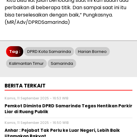
“Kita bisa liat jalan berlobang saat ini kan sudah ada
perbaikan di beberapa titik. Dan sampai saat ini itu
bisa terselesaikan dengan baik,” Pungkasnya.
(MR/Adv/DPRDSamarinda)
Tag :
DPRD Kota Samarinda
Harian Borneo
Kalimantan Timur
Samarinda
BERITA TERKAIT
Kamis, 11 September 2025 - 16:53 WIB
Pemkot Diminta DPRD Samarinda Tegas Hentikan Parkir
Liar di Ruang Publik
Kamis, 11 September 2025 - 16:50 WIB
Anhar : Pejabat Tak Perlu ke Luar Negeri, Lebih Baik
Utamakan Rakyat