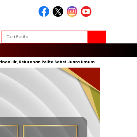
ir, Kelurahan Pelita Sabet Juara Umum
Inovasi Baru, Wali 