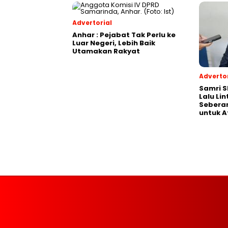
Advertorial
Anhar : Pejabat Tak Perlu ke
Luar Negeri, Lebih Baik
Utamakan Rakyat
Advertor
Samri 
Lalu Li
Seberan
untuk A