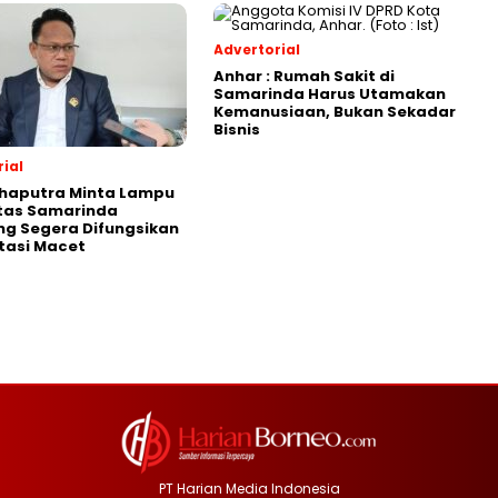
Advertorial
Anhar : Rumah Sakit di
Samarinda Harus Utamakan
Kemanusiaan, Bukan Sekadar
Bisnis
ial
Shaputra Minta Lampu
ntas Samarinda
g Segera Difungsikan
tasi Macet
PT Harian Media Indonesia