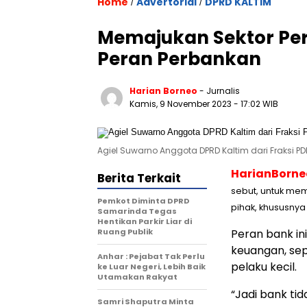
Home
Advertorial
DPRD KALTIM
/
/
Memajukan Sektor Per
Peran Perbankan
Harian Borneo
- Jurnalis
Kamis, 9 November 2023
- 17:02 WIB
Agiel Suwarno Anggota DPRD Kaltim dari Fraksi PDI 
HarianBorn
Berita Terkait
sebut, untuk mem
Pemkot Diminta DPRD
pihak, khususnya
Samarinda Tegas
Hentikan Parkir Liar di
Ruang Publik
Peran bank i
keuangan, sep
Anhar : Pejabat Tak Perlu
pelaku kecil.
ke Luar Negeri, Lebih Baik
Utamakan Rakyat
“Jadi bank t
Samri Shaputra Minta