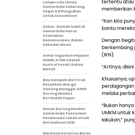
tertentu atau
Lampu Lalu Lintas
Samarinda Seberang
memberikan k
Segera Difungsikan
untuk Atasi Macet
“Kan kita pun
Anhar : Rumah Sakit di
bantu mereka
Samarinda Harus
Utamakan
Dengan begitu
Kemanusiaan, Bukan
Sekadar Bisnis
berkembang pe
(IKN).
Anhar Ingatkan Pejabat
Publik, Kritik Adalah
Kontrol Sosial, Bukan
“Artinya, disin
Musuh
Khususnya, u
Bau Sampah dari Truk
Resahkan Warga
perdagangan d
Gunung Mangga, DPRD
melalui perba
Dorong Pemkot
Bertindak Cepat
“Bukan hanya 
Novan Dorong Pemkot
UMKM untuk ke
Samarinda Tuntaskan
Pendataan Lahan untuk
lakukan,” pu
Normalisasi SKM
Markaca Soroti Isu Beras