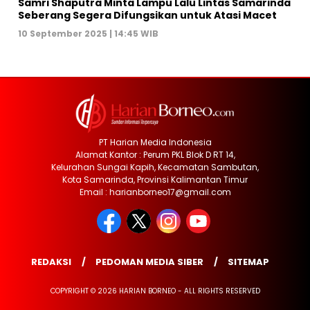
Samri Shaputra Minta Lampu Lalu Lintas Samarinda
Seberang Segera Difungsikan untuk Atasi Macet
10 September 2025 | 14:45 WIB
PT Harian Media Indonesia
Alamat Kantor : Perum PKL Blok D RT 14,
Kelurahan Sungai Kapih, Kecamatan Sambutan,
Kota Samarinda, Provinsi Kalimantan Timur
Email : harianborneo17@gmail.com
REDAKSI
PEDOMAN MEDIA SIBER
SITEMAP
COPYRIGHT © 2026 HARIAN BORNEO - ALL RIGHTS RESERVED