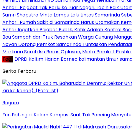
Pemkot Diminta DPRD Samarinda Tegas Hentikan Parkir L
Anhar : Pejabat Tak Perlu ke Luar Negeri, Lebih Baik Ut
Samri Shaputra Minta Lampu Lalu Lintas Samarinda Sebe
Anhar : Rumah Sakit di Samarinda Harus Utamakan Kema
Anhar Ingatkan Pejabat Publik, Kritik Adalah Kontrol Sos
Bau Sampah dari Truk Resahkan Warga Gunung Mangga
Novan Dorong Pemkot Samarinda Tuntaskan Pendataan 
Markaca Soroti Isu Beras Oplosan, Minta Pemkot Pastika
Tag :
DPRD Kaltim
Harian Borneo
kalimantan timur
sama
Berita Terbaru
Ragam
Fun Fishing di Kolam Kampus: Saat Tali Pancing Menyatu