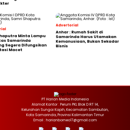
kter
Advertorial
ial
Anhar : Rumah Sakit di
Shaputra Minta Lampu
Samarinda Harus Utamakan
ntas Samarinda
Kemanusiaan, Bukan Sekadar
g Segera Difungsikan
Bisnis
tasi Macet
PT Harian Media Indonesia
Alamat Kantor : Perum PKL Blok D RT 14,
Kelurahan Sungai Kapih, Kecamatan Sambutan,
Kota Samarinda, Provinsi Kalimantan Timur
Email : harianborneo17@gmail.com