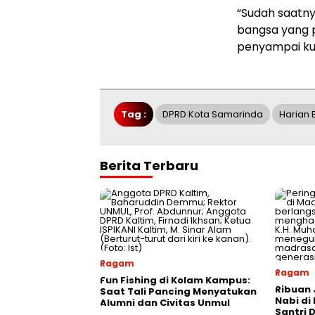
“Sudah saatn
bangsa yang p
penyampai ku
Tag :
DPRD Kota Samarinda
Harian 
Berita Terbaru
Ragam
Ragam
Fun Fishing di Kolam Kampus:
Ribuan 
Saat Tali Pancing Menyatukan
Nabi di
Alumni dan Civitas Unmul
Santri 