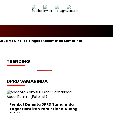
utup MTQ Ke-53 Tingkat Kecamatan Samarinda Ilir, Kelurahan P
TRENDING
DPRD SAMARINDA
Pemkot Diminta DPRD Samarinda
Tegas Hentikan Parkir Liar di Ruang