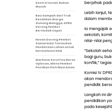
berpihak pada
Kontrol Sosial, Bukan
Musuh
Lebih lanjut,
Bau Sampah dari Truk
dalam memban
Resahkan Warga
Gunung Mangga, DPRD
Dorong Pemkot
Ia mengajak s
Bertindak Cepat
sekolah, komi
Novan Dorong Pemkot
nilai-nilai p
Samarinda Tuntaskan
Pendataan Lahan untuk
“Sekolah seh
Normalisasi SKM
bagi guru, b
Markaca Soroti Isu Beras
konflik,” tega
Oplosan, Minta Pemkot
Pastikan Distribusi Aman
Komisi IV DPR
akan mendoro
pendidik bers
Langkah ini d
pendidikan ya
pada kesejah