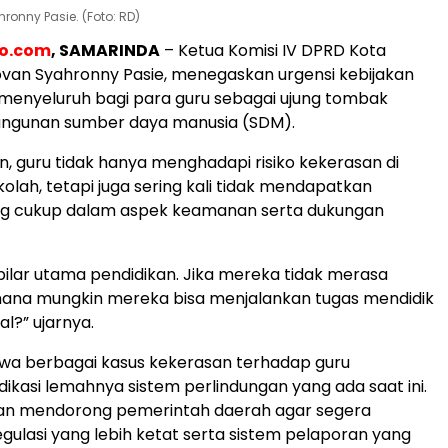
onny Pasie. (Foto: RD)
eo.com
, SAMARINDA
– Ketua Komisi IV DPRD Kota
van Syahronny Pasie, menegaskan urgensi kebijakan
menyeluruh bagi para guru sebagai ujung tombak
gunan sumber daya manusia (SDM).
, guru tidak hanya menghadapi risiko kekerasan di
olah, tetapi juga sering kali tidak mendapatkan
ng cukup dalam aspek keamanan serta dukungan
pilar utama pendidikan. Jika mereka tidak merasa
ana mungkin mereka bisa menjalankan tugas mendidik
l?” ujarnya.
hwa berbagai kasus kekerasan terhadap guru
ikasi lemahnya sistem perlindungan yang ada saat ini.
ovan mendorong pemerintah daerah agar segera
ulasi yang lebih ketat serta sistem pelaporan yang