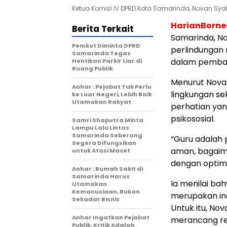
Ketua Komisi IV DPRD Kota Samarinda, Novan Syahr
HarianBorn
Berita Terkait
Samarinda, No
Pemkot Diminta DPRD
perlindungan 
Samarinda Tegas
dalam pemban
Hentikan Parkir Liar di
Ruang Publik
Menurut Novan
Anhar : Pejabat Tak Perlu
lingkungan sek
ke Luar Negeri, Lebih Baik
Utamakan Rakyat
perhatian ya
psikososial.
Samri Shaputra Minta
Lampu Lalu Lintas
Samarinda Seberang
“Guru adalah 
Segera Difungsikan
aman, bagaim
untuk Atasi Macet
dengan optima
Anhar : Rumah Sakit di
Samarinda Harus
Ia menilai ba
Utamakan
Kemanusiaan, Bukan
merupakan ind
Sekadar Bisnis
Untuk itu, N
Anhar Ingatkan Pejabat
merancang reg
Publik, Kritik Adalah