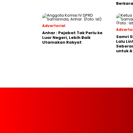
Berkara
Advertorial
Advertor
Anhar : Pejabat Tak Perlu ke
Samri 
Luar Negeri, Lebih Baik
Lalu Li
Utamakan Rakyat
Seberan
untuk A