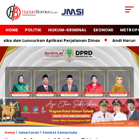
HOME
POLITIK
HUKUM-KRIMINAL
EKONOMI
METROP
o dan Luncurkan Aplikasi Perjalanan Dinas
Andi Harun Tut
/
/
Home
Advertorial
Pemkot Samarinda