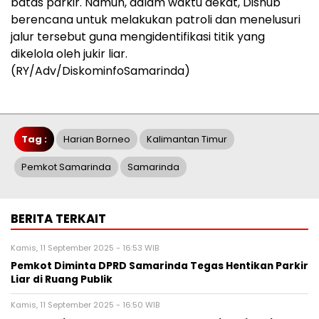
batas parkir. Namun, dalam waktu dekat, Dishub
berencana untuk melakukan patroli dan menelusuri
jalur tersebut guna mengidentifikasi titik yang
dikelola oleh jukir liar.
(RY/Adv/DiskominfoSamarinda)
Tag :
Harian Borneo
Kalimantan Timur
Pemkot Samarinda
Samarinda
BERITA TERKAIT
Kamis, 11 September 2025 - 16:53 WIB
Pemkot Diminta DPRD Samarinda Tegas Hentikan Parkir
Liar di Ruang Publik
Kamis, 11 September 2025 - 16:50 WIB