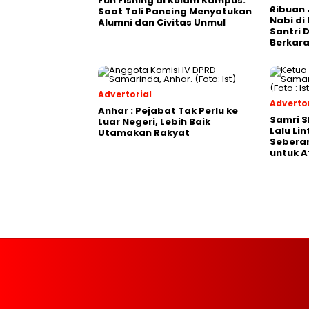
Fun Fishing di Kolam Kampus:
Ribuan 
Saat Tali Pancing Menyatukan
Nabi di
Alumni dan Civitas Unmul
Santri 
Berkara
Advertorial
Advertor
Anhar : Pejabat Tak Perlu ke
Samri 
Luar Negeri, Lebih Baik
Lalu Li
Utamakan Rakyat
Seberan
untuk A