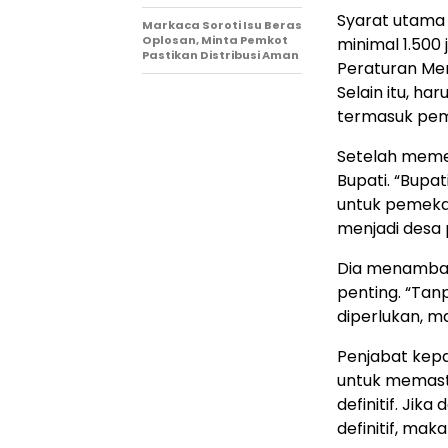
Syarat utama
Markaca Soroti Isu Beras
Oplosan, Minta Pemkot
minimal 1.500 
Pastikan Distribusi Aman
Peraturan Men
Selain itu, ha
termasuk pem
Setelah memen
Bupati. “Bupa
untuk pemeka
menjadi desa p
Dia menambah
penting. “Tan
diperlukan, ma
Penjabat kepa
untuk memast
definitif. Jik
definitif, mak