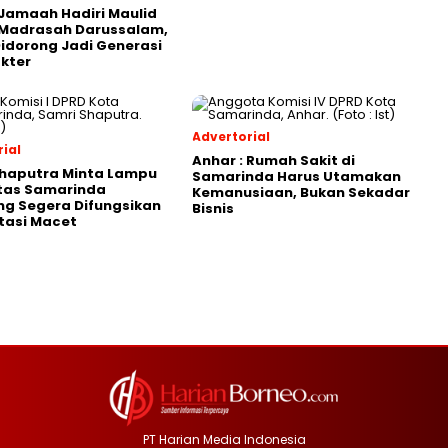
Jamaah Hadiri Maulid
 Madrasah Darussalam,
Didorong Jadi Generasi
kter
Advertorial
ial
Anhar : Rumah Sakit di
Shaputra Minta Lampu
Samarinda Harus Utamakan
ntas Samarinda
Kemanusiaan, Bukan Sekadar
g Segera Difungsikan
Bisnis
tasi Macet
PT Harian Media Indonesia