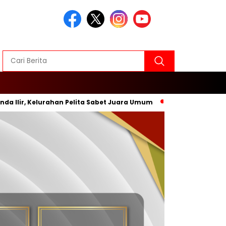
, Kelurahan Pelita Sabet Juara Umum
Inovasi Baru, Wali K