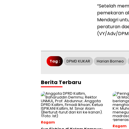
“Setelah mem
pemekaran aka
Mendagri untuk 
peraturan daer
(VY/Adv/DPM
Tag :
DPMD KUKAR
Harian Borneo
Berita Terbaru
Ragam
Ragam