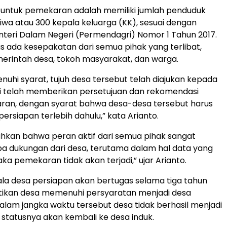
 untuk pemekaran adalah memiliki jumlah penduduk
jiwa atau 300 kepala keluarga (KK), sesuai dengan
teri Dalam Negeri (Permendagri) Nomor 1 Tahun 2017.
rus ada kesepakatan dari semua pihak yang terlibat,
erintah desa, tokoh masyarakat, dan warga.
uhi syarat, tujuh desa tersebut telah diajukan kepada
ti telah memberikan persetujuan dan rekomendasi
ran, dengan syarat bahwa desa-desa tersebut harus
ersiapan terlebih dahulu,” kata Arianto.
kan bahwa peran aktif dari semua pihak sangat
pa dukungan dari desa, terutama dalam hal data yang
ka pemekaran tidak akan terjadi,” ujar Arianto.
la desa persiapan akan bertugas selama tiga tahun
ikan desa memenuhi persyaratan menjadi desa
a dalam jangka waktu tersebut desa tidak berhasil menjadi
a statusnya akan kembali ke desa induk.