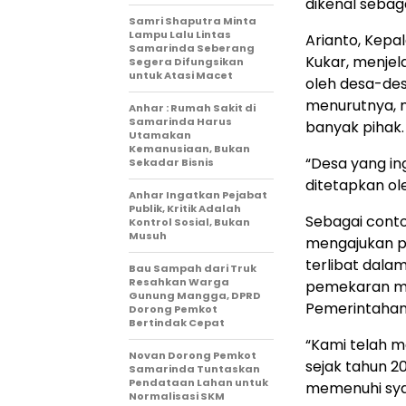
dikenal seba
Samri Shaputra Minta
Lampu Lalu Lintas
Arianto, Kep
Samarinda Seberang
Kukar, menjel
Segera Difungsikan
untuk Atasi Macet
oleh desa-des
menurutnya, 
Anhar : Rumah Sakit di
Samarinda Harus
banyak pihak.
Utamakan
Kemanusiaan, Bukan
“Desa yang in
Sekadar Bisnis
ditetapkan ol
Anhar Ingatkan Pejabat
Publik, Kritik Adalah
Sebagai cont
Kontrol Sosial, Bukan
Musuh
mengajukan pe
terlibat dala
Bau Sampah dari Truk
Resahkan Warga
pemekaran m
Gunung Mangga, DPRD
Pemerintahan
Dorong Pemkot
Bertindak Cepat
“Kami telah m
Novan Dorong Pemkot
sejak tahun 2
Samarinda Tuntaskan
Pendataan Lahan untuk
memenuhi syar
Normalisasi SKM