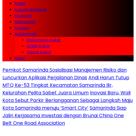
Politik
Hukum-Kriminal
Ekonomi
Metropolis
Ragam
Advertorial
Diskominfo Kukar
DPMD Kukar
Dispar Kukar
Opini
Pemkot Samarinda Sosialisasi Manajemen Risiko dan
Luncurkan Aplikasi Perjalanan Dinas
Andi Harun Tutup
MTQ Ke-53 Tingkat Kecamatan Samarinda Ilir,
Kelurahan Pelita Sabet Juara Umum
Inovasi Baru, Wali
Kota Sebut Parkir Berlangganan Sebagai Langkah Maju
Kota Samarinda menuju ‘Smart City’
Samarinda Siap
Jalin Kerjasama Investasi dengan Brunai China One
Belt One Road Association