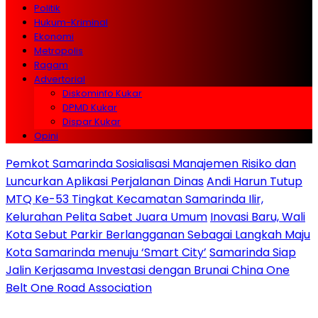
Politik
Hukum-Kriminal
Ekonomi
Metropolis
Ragam
Advertorial
Diskominfo Kukar
DPMD Kukar
Dispar Kukar
Opini
Pemkot Samarinda Sosialisasi Manajemen Risiko dan
Luncurkan Aplikasi Perjalanan Dinas
Andi Harun Tutup
MTQ Ke-53 Tingkat Kecamatan Samarinda Ilir,
Kelurahan Pelita Sabet Juara Umum
Inovasi Baru, Wali
Kota Sebut Parkir Berlangganan Sebagai Langkah Maju
Kota Samarinda menuju ‘Smart City’
Samarinda Siap
Jalin Kerjasama Investasi dengan Brunai China One
Belt One Road Association