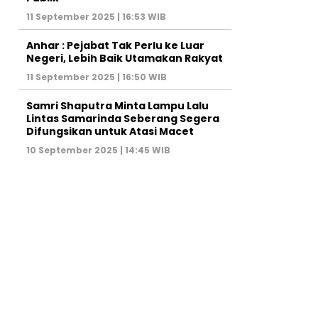
11 September 2025 | 16:53 WIB
Anhar : Pejabat Tak Perlu ke Luar
Negeri, Lebih Baik Utamakan Rakyat
11 September 2025 | 16:50 WIB
Samri Shaputra Minta Lampu Lalu
Lintas Samarinda Seberang Segera
Difungsikan untuk Atasi Macet
10 September 2025 | 14:45 WIB