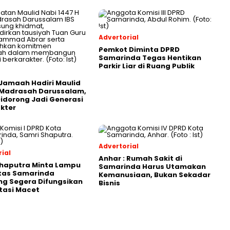
Advertorial
Pemkot Diminta DPRD
Samarinda Tegas Hentikan
Parkir Liar di Ruang Publik
Jamaah Hadiri Maulid
 Madrasah Darussalam,
Didorong Jadi Generasi
kter
Advertorial
ial
Anhar : Rumah Sakit di
Shaputra Minta Lampu
Samarinda Harus Utamakan
ntas Samarinda
Kemanusiaan, Bukan Sekadar
g Segera Difungsikan
Bisnis
tasi Macet