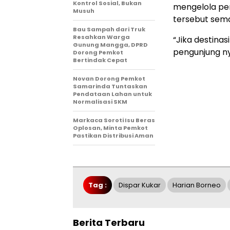
Kontrol Sosial, Bukan
mengelola per
Musuh
tersebut sema
Bau Sampah dari Truk
Resahkan Warga
“Jika destina
Gunung Mangga, DPRD
pengunjung n
Dorong Pemkot
Bertindak Cepat
Novan Dorong Pemkot
Samarinda Tuntaskan
Pendataan Lahan untuk
Normalisasi SKM
Markaca Soroti Isu Beras
Oplosan, Minta Pemkot
Pastikan Distribusi Aman
Tag :
Dispar Kukar
Harian Borneo
Berita Terbaru