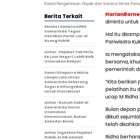
Kabid Pengelolaan Obyek dan Sarana Dinas Pariwis
HarianBorn
Berita Terkait
diminta untu
Pemkot Diminta DPRD
Samarinda Tegas
Hal itu disam
Hentikan Parkir Liar di
Ruang Publik
Pariwisata Kuk
Anhar : Pejabat Tak Perlu
Ia mengataka
ke Luar Negeri, Lebih Baik
bersama, khus
Utamakan Rakyat
pemerintah da
Samri Shaputra Minta
Lampu Lalu Lintas
“Kita berikan
Samarinda Seberang
Segera Difungsikan
pelatihan itu
untuk Atasi Macet
ucap M Ridha F
Anhar : Rumah Sakit di
Samarinda Harus
Bulan depan p
Utamakan
diikuti sejum
Kemanusiaan, Bukan
Sekadar Bisnis
telah disahkan
Anhar Ingatkan Pejabat
Ridha berhara
Publik, Kritik Adalah