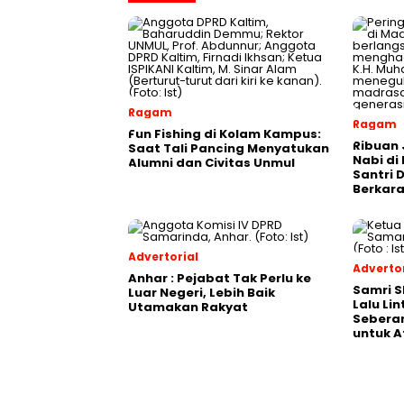
Ragam
Ragam
Fun Fishing di Kolam Kampus:
Ribuan 
Saat Tali Pancing Menyatukan
Nabi di
Alumni dan Civitas Unmul
Santri 
Berkara
Advertorial
Advertor
Anhar : Pejabat Tak Perlu ke
Samri 
Luar Negeri, Lebih Baik
Lalu Li
Utamakan Rakyat
Seberan
untuk A