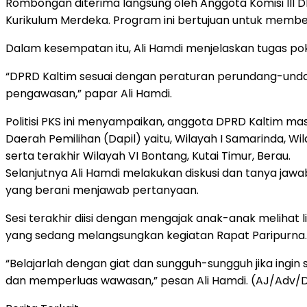
Rombongan diterima langsung oleh Anggota Komisi III DPR
Kurikulum Merdeka. Program ini bertujuan untuk member
Dalam kesempatan itu, Ali Hamdi menjelaskan tugas pok
“DPRD Kaltim sesuai dengan peraturan perundang-undan
pengawasan,” papar Ali Hamdi.
Politisi PKS ini menyampaikan, anggota DPRD Kaltim ma
Daerah Pemilihan (Dapil) yaitu, Wilayah I Samarinda, Wil
serta terakhir Wilayah VI Bontang, Kutai Timur, Berau.
Selanjutnya Ali Hamdi melakukan diskusi dan tanya jawa
yang berani menjawab pertanyaan.
Sesi terakhir diisi dengan mengajak anak-anak melihat
yang sedang melangsungkan kegiatan Rapat Paripurna.
“Belajarlah dengan giat dan sungguh-sungguh jika i
dan memperluas wawasan,” pesan Ali Hamdi. (AJ/Adv/