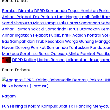
Berita Terkait
Pemkot Diminta DPRD Samarinda Tegas Hentikan Parkir L
Anhar : Pejabat Tak Perlu ke Luar Negeri, Lebih Baik Ut
Samri Shaputra Minta Lampu Lalu Lintas Samarinda Sebe
Anhar : Rumah Sakit di Samarinda Harus Utamakan Kema
Anhar Ingatkan Pejabat Publik, Kritik Adalah Kontrol Sos
Bau Sampah dari Truk Resahkan Warga Gunung Mangga
Novan Dorong Pemkot Samarinda Tuntaskan Pendataan 
Markaca Soroti Isu Beras Oplosan, Minta Pemkot Pastika
Tag :
DPRD Kaltim
Harian Borneo
kalimantan timur
sama
Berita Terbaru
Ragam
Fun Fishing di Kolam Kampus: Saat Tali Pancing Menyatu