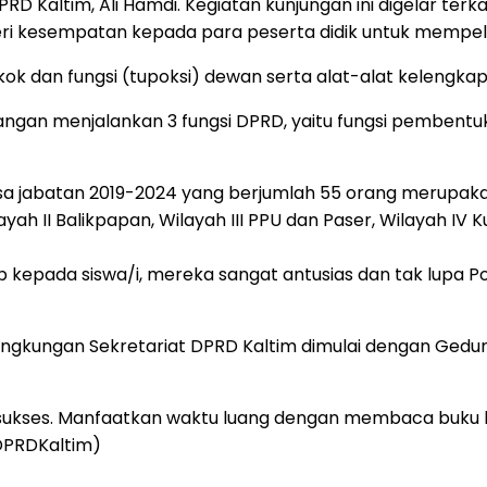
D Kaltim, Ali Hamdi. Kegiatan kunjungan ini digelar terka
i kesempatan kepada para peserta didik untuk mempelajar
ok dan fungsi (tupoksi) dewan serta alat-alat kelengkap
gan menjalankan 3 fungsi DPRD, yaitu fungsi pembentuk
sa jabatan 2019-2024 yang berjumlah 55 orang merupakan
ayah II Balikpapan, Wilayah III PPU dan Paser, Wilayah IV 
b kepada siswa/i, mereka sangat antusias dan tak lupa Po
 lingkungan Sekretariat DPRD Kaltim dimulai dengan Gedu
ngin sukses. Manfaatkan waktu luang dengan membaca 
DPRDKaltim)