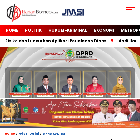
HOME
POLITIK
HUKUM-KRIMINAL
EKONOMI
METROP
siko dan Luncurkan Aplikasi Perjalanan Dinas
Andi Harun T
/
/
Home
Advertorial
DPRD KALTIM