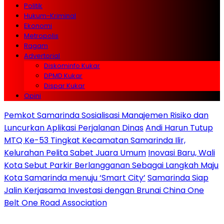
Politik
Hukum-Kriminal
Ekonomi
Metropolis
Ragam
Advertorial
Diskominfo Kukar
DPMD Kukar
Dispar Kukar
Opini
Pemkot Samarinda Sosialisasi Manajemen Risiko dan
Luncurkan Aplikasi Perjalanan Dinas
Andi Harun Tutup
MTQ Ke-53 Tingkat Kecamatan Samarinda Ilir,
Kelurahan Pelita Sabet Juara Umum
Inovasi Baru, Wali
Kota Sebut Parkir Berlangganan Sebagai Langkah Maju
Kota Samarinda menuju ‘Smart City’
Samarinda Siap
Jalin Kerjasama Investasi dengan Brunai China One
Belt One Road Association