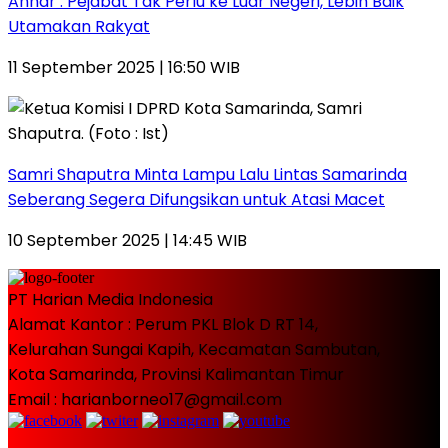
Anhar : Pejabat Tak Perlu ke Luar Negeri, Lebih Baik
Utamakan Rakyat
11 September 2025 | 16:50 WIB
Samri Shaputra Minta Lampu Lalu Lintas Samarinda
Seberang Segera Difungsikan untuk Atasi Macet
10 September 2025 | 14:45 WIB
PT Harian Media Indonesia
Alamat Kantor : Perum PKL Blok D RT 14,
Kelurahan Sungai Kapih, Kecamatan Sambutan,
Kota Samarinda, Provinsi Kalimantan Timur
Email : harianborneo17@gmail.com