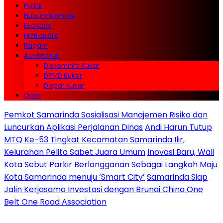
Politik
Hukum-Kriminal
Ekonomi
Metropolis
Ragam
Advertorial
Diskominfo Kukar
DPMD Kukar
Dispar Kukar
Opini
Pemkot Samarinda Sosialisasi Manajemen Risiko dan
Luncurkan Aplikasi Perjalanan Dinas
Andi Harun Tutup
MTQ Ke-53 Tingkat Kecamatan Samarinda Ilir,
Kelurahan Pelita Sabet Juara Umum
Inovasi Baru, Wali
Kota Sebut Parkir Berlangganan Sebagai Langkah Maju
Kota Samarinda menuju ‘Smart City’
Samarinda Siap
Jalin Kerjasama Investasi dengan Brunai China One
Belt One Road Association