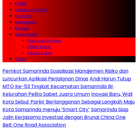
Politik
Hukum-Kriminal
Ekonomi
Metropolis
Ragam
Advertorial
Diskominfo Kukar
DPMD Kukar
Dispar Kukar
Opini
Pemkot Samarinda Sosialisasi Manajemen Risiko dan
Luncurkan Aplikasi Perjalanan Dinas
Andi Harun Tutup
MTQ Ke-53 Tingkat Kecamatan Samarinda Ilir,
Kelurahan Pelita Sabet Juara Umum
Inovasi Baru, Wali
Kota Sebut Parkir Berlangganan Sebagai Langkah Maju
Kota Samarinda menuju ‘Smart City’
Samarinda Siap
Jalin Kerjasama Investasi dengan Brunai China One
Belt One Road Association