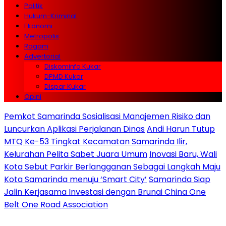
Politik
Hukum-Kriminal
Ekonomi
Metropolis
Ragam
Advertorial
Diskominfo Kukar
DPMD Kukar
Dispar Kukar
Opini
Pemkot Samarinda Sosialisasi Manajemen Risiko dan
Luncurkan Aplikasi Perjalanan Dinas
Andi Harun Tutup
MTQ Ke-53 Tingkat Kecamatan Samarinda Ilir,
Kelurahan Pelita Sabet Juara Umum
Inovasi Baru, Wali
Kota Sebut Parkir Berlangganan Sebagai Langkah Maju
Kota Samarinda menuju ‘Smart City’
Samarinda Siap
Jalin Kerjasama Investasi dengan Brunai China One
Belt One Road Association