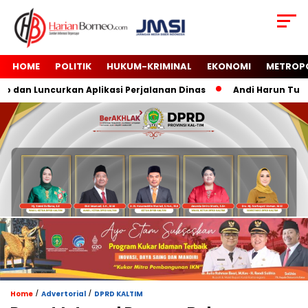
HOME
POLITIK
HUKUM-KRIMINAL
EKONOMI
METROP
dan Luncurkan Aplikasi Perjalanan Dinas
Andi Harun Tutup 
/
/
Home
Advertorial
DPRD KALTIM