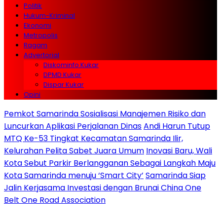
Politik
Hukum-Kriminal
Ekonomi
Metropolis
Ragam
Advertorial
Diskominfo Kukar
DPMD Kukar
Dispar Kukar
Opini
Pemkot Samarinda Sosialisasi Manajemen Risiko dan
Luncurkan Aplikasi Perjalanan Dinas
Andi Harun Tutup
MTQ Ke-53 Tingkat Kecamatan Samarinda Ilir,
Kelurahan Pelita Sabet Juara Umum
Inovasi Baru, Wali
Kota Sebut Parkir Berlangganan Sebagai Langkah Maju
Kota Samarinda menuju ‘Smart City’
Samarinda Siap
Jalin Kerjasama Investasi dengan Brunai China One
Belt One Road Association