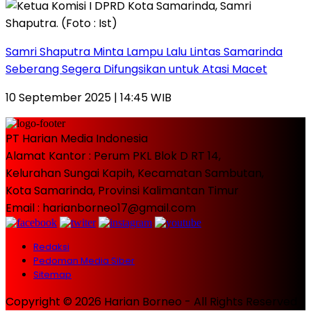
Samri Shaputra Minta Lampu Lalu Lintas Samarinda
Seberang Segera Difungsikan untuk Atasi Macet
10 September 2025 | 14:45 WIB
PT Harian Media Indonesia
Alamat Kantor : Perum PKL Blok D RT 14,
Kelurahan Sungai Kapih, Kecamatan Sambutan,
Kota Samarinda, Provinsi Kalimantan Timur
Email : harianborneo17@gmail.com
Redaksi
Pedoman Media Siber
Sitemap
Copyright © 2026 Harian Borneo - All Rights Reserved