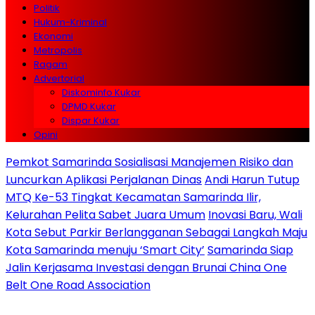
Politik
Hukum-Kriminal
Ekonomi
Metropolis
Ragam
Advertorial
Diskominfo Kukar
DPMD Kukar
Dispar Kukar
Opini
Pemkot Samarinda Sosialisasi Manajemen Risiko dan
Luncurkan Aplikasi Perjalanan Dinas
Andi Harun Tutup
MTQ Ke-53 Tingkat Kecamatan Samarinda Ilir,
Kelurahan Pelita Sabet Juara Umum
Inovasi Baru, Wali
Kota Sebut Parkir Berlangganan Sebagai Langkah Maju
Kota Samarinda menuju ‘Smart City’
Samarinda Siap
Jalin Kerjasama Investasi dengan Brunai China One
Belt One Road Association