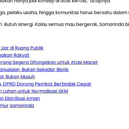
Bukan hanya jadi konsep di atas kertas,” ucapnya.
ga, pelaku usaha, hingga komunitas harus bersatu dalam
iri. Butuh sinergi. Kalau semua mau bergerak, Samarinda
iar di Ruang Publik
amakan Rakyat
rang Segera Difungsikan untuk Atasi Macet
nusiaan, Bukan Sekadar Bisnis
ial, Bukan Musuh
, DPRD Dorong Pemkot Bertindak Cepat
Lahan untuk Normalisasi SKM
n Distribusi Aman
imur
samarinda