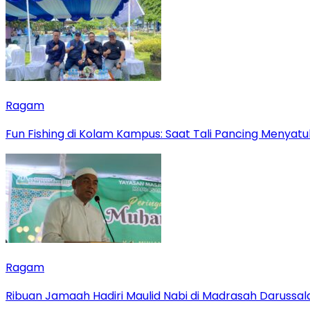
Ragam
Fun Fishing di Kolam Kampus: Saat Tali Pancing Menyatu
Ragam
Ribuan Jamaah Hadiri Maulid Nabi di Madrasah Darussal