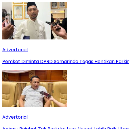
Advertorial
Pemkot Diminta DPRD Samarinda Tegas Hentikan Parkir L
Advertorial
Anhar : Pejabat Tak Perlu ke Luar Negeri, Lebih Baik Ut