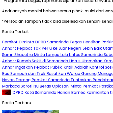
“Program itu bagus, tapi harus dijalankan secara nyata. 
Andriansyah menilai bahwa semua pihak, mulai dari war
“Persoalan sampah tidak bisa diselesaikan sendiri-send
Berita Terkait
Pemkot Diminta DPRD Samarinda Tegas Hentikan Parkir L
Anhar : Pejabat Tak Perlu ke Luar Negeri, Lebih Baik Ut
Samri Shaputra Minta Lampu Lalu Lintas Samarinda Sebe
Anhar : Rumah Sakit di Samarinda Harus Utamakan Kema
Anhar Ingatkan Pejabat Publik, Kritik Adalah Kontrol Sos
Bau Sampah dari Truk Resahkan Warga Gunung Mangga
Novan Dorong Pemkot Samarinda Tuntaskan Pendataan 
Markaca Soroti Isu Beras Oplosan, Minta Pemkot Pastika
Tag :
DPRD Kota Samarinda
Harian Borneo
kalimantan t
Berita Terbaru